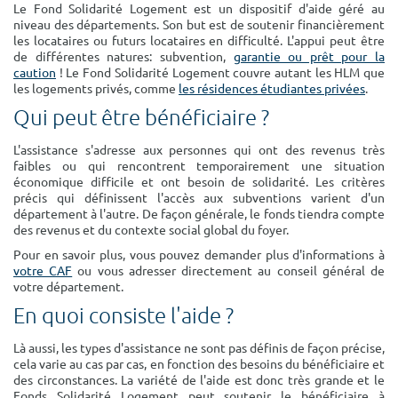
Le Fond Solidarité Logement est un dispositif d'aide géré au
Surface min
Surface max
niveau des départements. Son but est de soutenir financièrement
les locataires ou futurs locataires en difficulté. L'appui peut être
m²
m²
de différentes natures: subvention,
garantie ou prêt pour la
caution
! Le Fond Solidarité Logement couvre autant les HLM que
les logements privés, comme
les résidences étudiantes privées
.
Type de location
Qui peut être bénéficiaire ?
Colocation
L'assistance s'adresse aux personnes qui ont des revenus très
faibles ou qui rencontrent temporairement une situation
Votre date d'entrée
économique difficile et ont besoin de solidarité. Les critères
précis qui définissent l'accès aux subventions varient d'un
département à l'autre. De façon générale, le fonds tiendra compte
des revenus et du contexte social global du foyer.
Pour en savoir plus, vous pouvez demander plus d'informations à
votre CAF
ou vous adresser directement au conseil général de
Chercher
votre département.
En quoi consiste l'aide ?
Là aussi, les types d'assistance ne sont pas définis de façon précise,
cela varie au cas par cas, en fonction des besoins du bénéficiaire et
des circonstances. La variété de l'aide est donc très grande et le
Fonds Solidarité Logement peut soutenir le bénéficiaire à