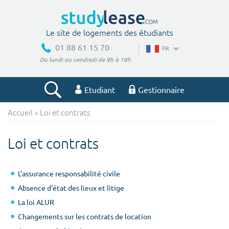
Le site de logements des étudiants
01 88 61 15 70
FR
Du lundi au vendredi de 9h à 18h
Etudiant
Gestionnaire
Accueil
> Loi et contrats
Votre recherche
Loi et contrats
Ville, école
L’assurance responsabilité civile
Absence d'état des lieux et litige
Budget min
Budget max
La loi ALUR
€
€
Changements sur les contrats de location