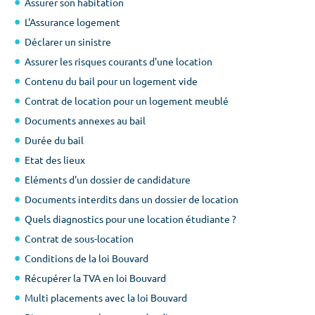
Assurer son habitation
Surface min
Surface max
L'Assurance logement
m²
m²
Déclarer un sinistre
Assurer les risques courants d'une location
Contenu du bail pour un logement vide
Type de location
Contrat de location pour un logement meublé
Colocation
Documents annexes au bail
Durée du bail
Votre date d'entrée
Etat des lieux
Eléments d'un dossier de candidature
Documents interdits dans un dossier de location
Quels diagnostics pour une location étudiante ?
Chercher
Contrat de sous-location
Conditions de la loi Bouvard
Récupérer la TVA en loi Bouvard
Multi placements avec la loi Bouvard