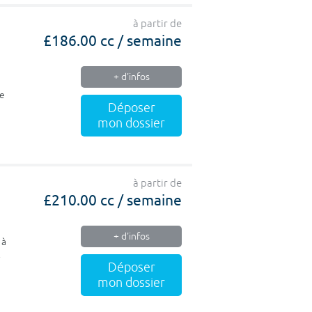
à partir de
£186.00 cc / semaine
+ d'infos
se
Déposer
mon dossier
à partir de
£210.00 cc / semaine
+ d'infos
 à
l
Déposer
mon dossier