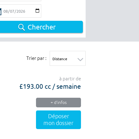
Chercher
Trier par :
à partir de
£193.00 cc / semaine
+ d'infos
Déposer
mon dossier