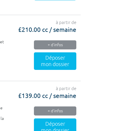
à partir de
£210.00 cc / semaine
eet
+ d'infos
Déposer
mon dossier
à partir de
£139.00 cc / semaine
de
+ d'infos
 la
Déposer
mon dossier