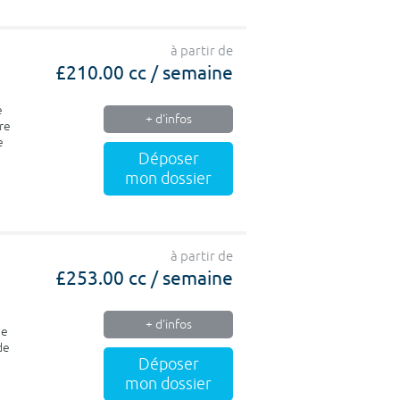
à partir de
£210.00 cc / semaine
e
+ d'infos
re
e
Déposer
mon dossier
à partir de
£253.00 cc / semaine
+ d'infos
de
de
Déposer
mon dossier