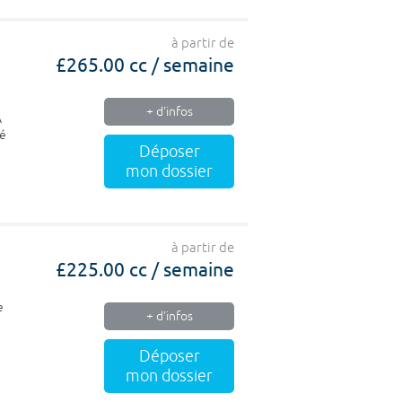
à partir de
£265.00 cc / semaine
+ d'infos
A
té
Déposer
mon dossier
à partir de
£225.00 cc / semaine
e
+ d'infos
Déposer
mon dossier