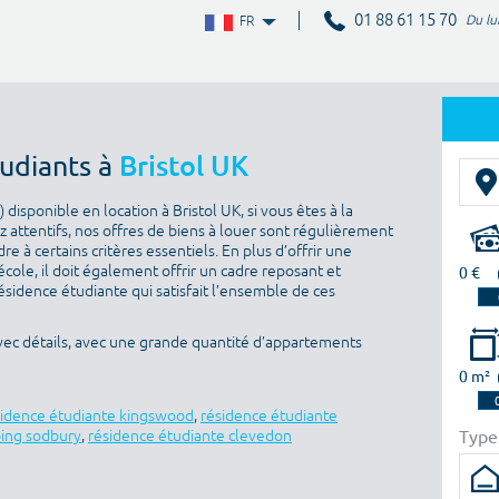
01 88 61 15 70
Du lu
FR
tudiants à
Bristol UK
isponible en location à Bristol UK, si vous êtes à la
 attentifs, nos offres de biens à louer sont régulièrement
e à certains critères essentiels. En plus d’offrir une
’école, il doit également offrir un cadre reposant et
0 €
sidence étudiante qui satisfait l’ensemble de ces
avec détails, avec une grande quantité d’appartements
0 m²
sidence étudiante kingswood
,
résidence étudiante
Type
ping sodbury
,
résidence étudiante clevedon