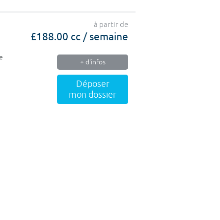
à partir de
£188.00 cc / semaine
e
+ d'infos
Déposer
mon dossier