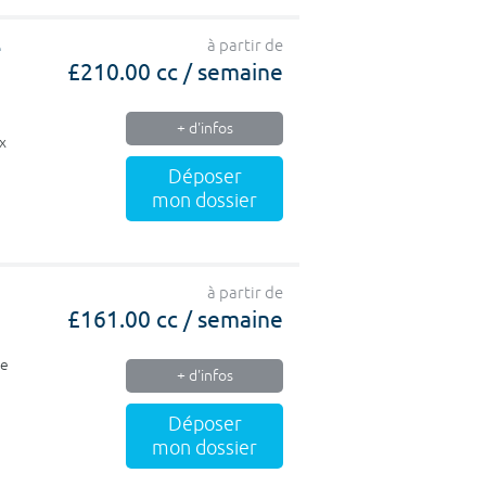
e
à partir de
£210.00 cc / semaine
+ d'infos
x
Déposer
mon dossier
à partir de
£161.00 cc / semaine
de
+ d'infos
Déposer
mon dossier