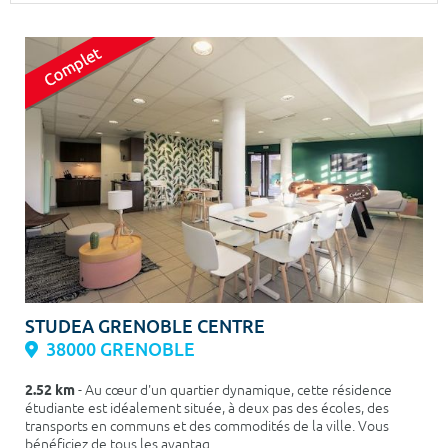
Surface min
Surface max
m²
m²
Type de location
Colocation
Votre date d'entrée
Chercher
STUDEA GRENOBLE CENTRE
38000 GRENOBLE
2.52 km
- Au cœur d'un quartier dynamique, cette résidence
étudiante est idéalement située, à deux pas des écoles, des
transports en communs et des commodités de la ville. Vous
bénéficiez de tous les avantag...