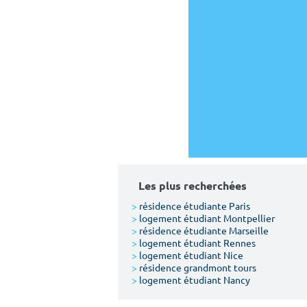
Les plus recherchées
>
résidence étudiante Paris
>
logement étudiant Montpellier
>
résidence étudiante Marseille
>
logement étudiant Rennes
>
logement étudiant Nice
>
résidence grandmont tours
>
logement étudiant Nancy