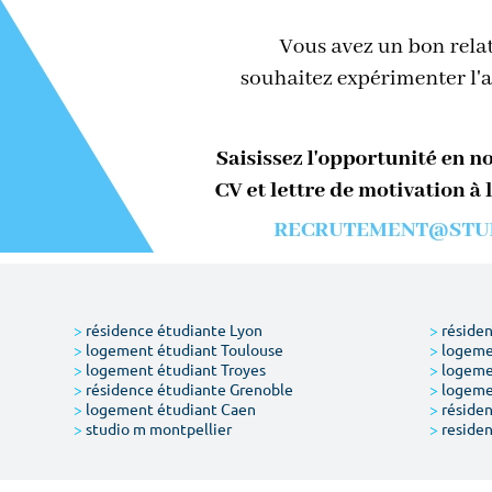
>
résidence étudiante Lyon
>
résiden
>
logement étudiant Toulouse
>
logemen
>
logement étudiant Troyes
>
logeme
>
résidence étudiante Grenoble
>
logemen
>
logement étudiant Caen
>
résiden
>
studio m montpellier
>
residen