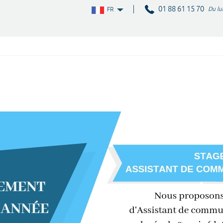
01 88 61 15 70
Du lu
FR