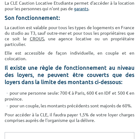
La CLE Caution Locative Etudiante permet d'accéder à la location
Surface min
Surface max
pour les personnes qui n'ont pas de
garants
.
Son fonctionnement:
m²
m²
La caution est valable pour tous les types de logements en France
du studio au T3, sauf outre-mer et pour tous les propriétaires que
Type de location
ce soit le
CROUS
, une agence locative ou un propriétaire
particulier.
Colocation
Elle est accessible de façon individuelle, en couple et en
colocation.
Votre date d'entrée
Il existe une règle de fonctionnement au niveau
des loyers, ne peuvent être couverts que des
loyers dans la limite des montants ci-dessous:
pour une personne seule: 700 € à Paris, 600 € en IDF et 500 € en
Chercher
province.
pour un couple, les montants précédents sont majorés de 60%.
Pour accéder à la CLE, il faudra payer 1,5% de votre loyer charges
comprises auprès de l'organisme qui la délivre.