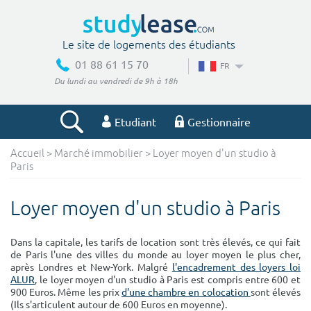
Le site de logements des étudiants
01 88 61 15 70
FR
Du lundi au vendredi de 9h à 18h
Etudiant
Gestionnaire
Accueil
>
Marché immobilier
> Loyer moyen d'un studio à
Votre recherche
Paris
Ville, école
Loyer moyen d'un studio à Paris
Dans la capitale, les tarifs de location sont très élevés, ce qui fait
de Paris l'une des villes du monde au loyer moyen le plus cher,
Budget min
Budget max
après Londres et New-York. Malgré
l'encadrement des loyers loi
ALUR
, le loyer moyen d'un studio à Paris est compris entre 600 et
€
€
900 Euros. Même les prix
d'une chambre en colocation
sont élevés
(Ils s'articulent autour de 600 Euros en moyenne).