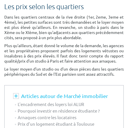
Surface min
Surface max
Les prix selon les quartiers
m²
m²
Dans les quartiers centraux de la rive droite (1er, 2eme, 3eme et
4ème), les petites surfaces sont très demandées et le loyer moyen
est plus élevé qu'ailleurs. En revanche, un studio à paris dans le
Xème ou le XIème, bien qu'adjacents aux quartiers précédemment
Type de location
cités, sera proposé à un prix plus abordable.
Colocation
Plus qu'ailleurs, étant donné le volume de la demande, les agences
et les propriétaires proposent parfois des logements vétustes ou
insalubres à des prix élevés. Il faut donc tenir compte du rapport
Votre date d'entrée
qualité/prix d'un studio à Paris et faire attention aux arnaques.
Le loyer moyen d'un studio ou d'un deux pièces dans les quartiers
périphériques du Sud et de l'Est parisien sont assez attractifs.
Chercher
Articles autour de Marché immobilier
L'encadrement des loyers loi ALUR
Pourquoi investir en résidence étudiante ?
Arnaques contre les locataires
Prix d'un logement étudiant à Toulouse