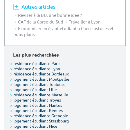
Autres articles
Réviser à la BU, une bonne idée ?
CAF de la Corse-du-Sud
Travailler à Lyon
Economiser en étant étudiant à Caen : astuces et
bons plans
Les plus recherchées
>
résidence étudiante Paris
>
résidence étudiante Lyon
>
résidence étudiante Bordeaux
>
logement étudiant Montpellier
>
logement étudiant Toulouse
>
logement étudiant Lille
>
résidence étudiante Marseille
>
logement étudiant Troyes
>
logement étudiant Nantes
>
logement étudiant Rennes
>
résidence étudiante Grenoble
>
logement étudiant Strasbourg
>
logement étudiant Nice