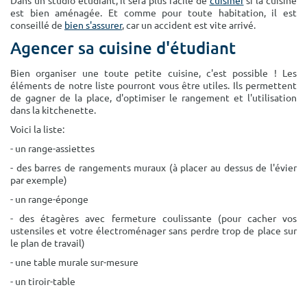
Dans un studio étudiant, il sera plus facile de
cuisiner
si la cuisine
Surface min
Surface max
est bien aménagée. Et comme pour toute habitation, il est
conseillé de
bien s'assurer
, car un accident est vite arrivé.
m²
m²
Agencer sa cuisine d'étudiant
Bien organiser une toute petite cuisine, c'est possible ! Les
Type de location
éléments de notre liste pourront vous être utiles. Ils permettent
de gagner de la place, d'optimiser le rangement et l'utilisation
Colocation
dans la kitchenette.
Voici la liste:
Votre date d'entrée
- un range-assiettes
- des barres de rangements muraux (à placer au dessus de l'évier
par exemple)
- un range-éponge
Chercher
- des étagères avec fermeture coulissante (pour cacher vos
ustensiles et votre électroménager sans perdre trop de place sur
le plan de travail)
- une table murale sur-mesure
- un tiroir-table