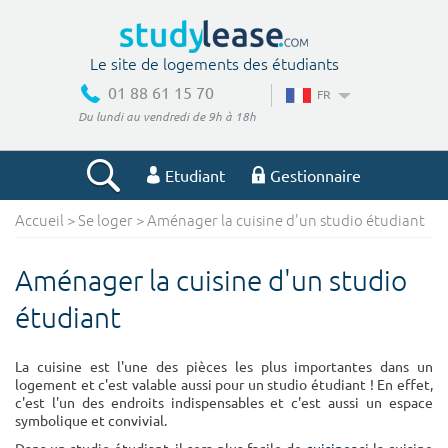
Le site de logements des étudiants
01 88 61 15 70
FR
Du lundi au vendredi de 9h à 18h
Etudiant
Gestionnaire
Accueil
>
Se loger
> Aménager la cuisine d'un studio étudiant
Votre recherche
Aménager la cuisine d'un studio
Ville, école
étudiant
La cuisine est l'une des pièces les plus importantes dans un
Budget min
Budget max
logement et c'est valable aussi pour un studio étudiant ! En effet,
c'est l'un des endroits indispensables et c'est aussi un espace
€
€
symbolique et convivial.