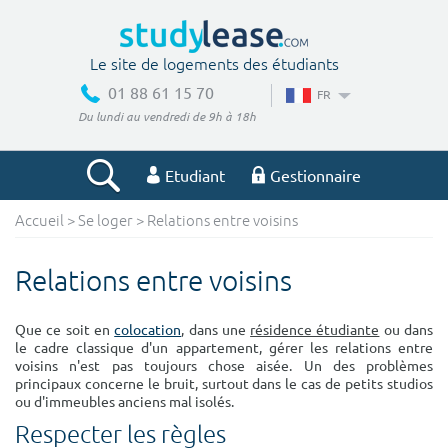
Le site de logements des étudiants
01 88 61 15 70
FR
Du lundi au vendredi de 9h à 18h
Etudiant
Gestionnaire
Accueil
>
Se loger
> Relations entre voisins
Votre recherche
Relations entre voisins
Ville, école
Que ce soit en
colocation
, dans une
résidence étudiante
ou dans
le cadre classique d'un appartement, gérer les relations entre
voisins n'est pas toujours chose aisée. Un des problèmes
Budget min
Budget max
principaux concerne le bruit, surtout dans le cas de petits studios
ou d'immeubles anciens mal isolés.
€
€
Respecter les règles