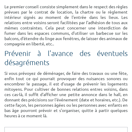
Surface min
Surface max
Le premier conseil consiste simplement dans le respect des règles
prévues par le contrat de location, la chartre ou le règlement
intérieur signés au moment de l'entrée dans les lieux. Les
m²
m²
relations entre voisins seront facilitées par l'adhésion de tous aux
mêmes contraintes. Cela peut concerner une interdiction de
fumer dans les espaces communs, d'utiliser un barbecue sur les
Type de location
balcons, d'étendre du linge aux fenêtres, de laisser des animaux de
compagnie en liberté, etc..
Colocation
Prévenir à l'avance des éventuels
Votre date d'entrée
désagréments
Si vous prévoyez de déménager, de faire des travaux ou une fête,
enfin tout ce qui pourrait provoquer des nuisances sonores ou
encombrer le passage, il est d'usage de prévenir les logements
mitoyens. Pour cultiver de bonnes relations entres voisins, dans
Chercher
ces cas-là, il suffit d'afficher une petite annonce dans le hall, en
donnant des précisions sur l'événement (date et horaires, etc.). De
cette façon, les personnes âgées ou les personnes avec enfants en
bas âge pourront prévoir et s'organiser, quitte à partir quelques
heures à ce moment là.