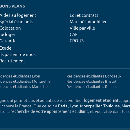
BONS PLANS
Aides au logement
Loi et contrats
Spécial étudiants
Marché immobilier
Colocation
Ville par ville
Se loger
CAF
Garantie
CROUS
Etude
Ils parlent de nous
Recrutement
idences étudiantes Lyon
Résidences étudiantes Bordeaux
idences étudiantes Montpellier
Résidences étudiantes Bristol
idences étudiantes Marseille
Résidences étudiantes Rennes
igne qui permet aux étudiants de réserver leur
, aupr
logement étudiant
sur toute la France. Que ce soit à
Paris
,
Lyon
,
Montpellier
,
Toulouse
,
Mars
ite la
, et vous aide dans les
recherche de votre appartement étudiant