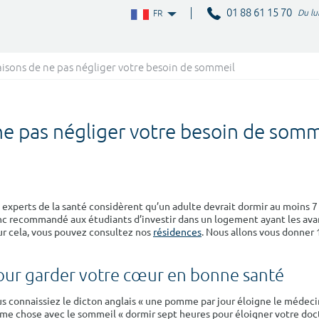
01 88 61 15 70
Du lu
FR
isons de ne pas négliger votre besoin de sommeil
ne pas négliger votre besoin de somm
 experts de la santé considèrent qu’un adulte devrait dormir au moins
c recommandé aux étudiants d’investir dans un logement ayant les ava
r cela, vous pouvez consultez nos
résidences
. Nous allons vous donner 
our garder votre cœur en bonne santé
s connaissiez le dicton anglais « une pomme par jour éloigne le médecin 
e chose avec le sommeil « dormir sept heures pour éloigner votre doct