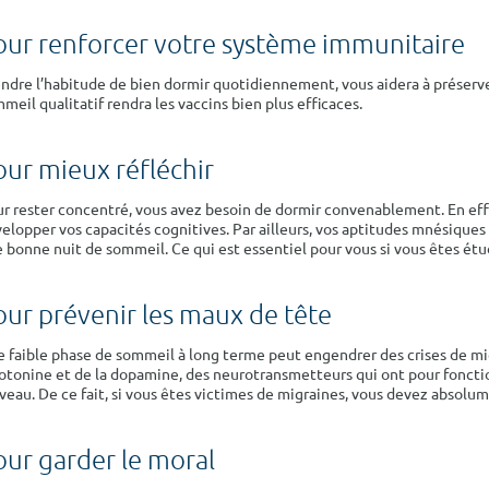
our renforcer votre système immunitaire
ndre l’habitude de bien dormir quotidiennement, vous aidera à préserver
meil qualitatif rendra les vaccins bien plus efficaces.
our mieux réfléchir
r rester concentré, vous avez besoin de dormir convenablement. En eff
elopper vos capacités cognitives. Par ailleurs, vos aptitudes mnésiques
 bonne nuit de sommeil. Ce qui est essentiel pour vous si vous êtes étu
our prévenir les maux de tête
 faible phase de sommeil à long terme peut engendrer des crises de mig
otonine et de la dopamine, des neurotransmetteurs qui ont pour foncti
veau. De ce fait, si vous êtes victimes de migraines, vous devez absolu
our garder le moral