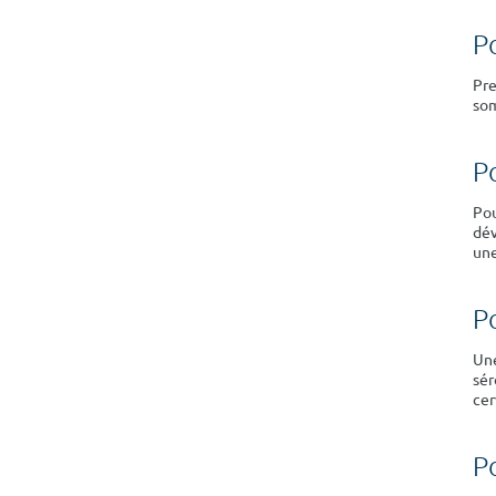
P
Pre
som
P
Pou
dév
une
P
Une
sér
cer
P