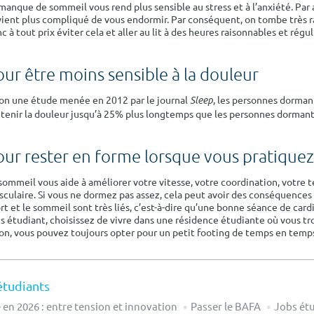
manque de sommeil vous rend plus sensible au stress et à l’anxiété. Par ai
ient plus compliqué de vous endormir. Par conséquent, on tombe très ra
c à tout prix éviter cela et aller au lit à des heures raisonnables et régul
our être moins sensible à la douleur
on une étude menée en 2012 par le journal
, les personnes dorma
Sleep
tenir la douleur jusqu’à 25% plus longtemps que les personnes dormant
our rester en forme lorsque vous pratiquez
sommeil vous aide à améliorer votre vitesse, votre coordination, votre 
culaire. Si vous ne dormez pas assez, cela peut avoir des conséquences su
rt et le sommeil sont très liés, c’est-à-dire qu’une bonne séance de car
s étudiant, choisissez de vivre dans une résidence étudiante où vous tro
on, vous pouvez toujours opter pour un petit footing de temps en temp
étudiants
en 2026 : entre tension et innovation
Passer le BAFA
Jobs étu