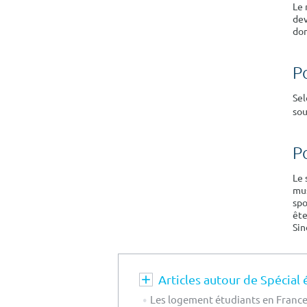
Le 
dev
don
P
Sel
sou
P
Le 
mus
spo
ête
Sin
Articles autour de Spécial 
Les logement étudiants en France 