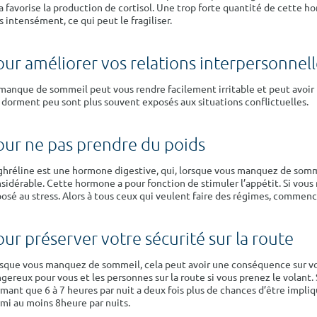
a favorise la production de cortisol. Une trop forte quantité de cette hor
s intensément, ce qui peut le fragiliser.
our améliorer vos relations interpersonnell
manque de sommeil peut vous rendre facilement irritable et peut avoir
 dorment peu sont plus souvent exposés aux situations conflictuelles.
our ne pas prendre du poids
ghréline est une hormone digestive, qui, lorsque vous manquez de som
sidérable. Cette hormone a pour fonction de stimuler l’appétit. Si vou
osé au stress. Alors à tous ceux qui veulent faire des régimes, commenc
ur préserver votre sécurité sur la route
sque vous manquez de sommeil, cela peut avoir une conséquence sur vo
gereux pour vous et les personnes sur la route si vous prenez le volant
mant que 6 à 7 heures par nuit a deux fois plus de chances d’être impl
mi au moins 8heure par nuits.