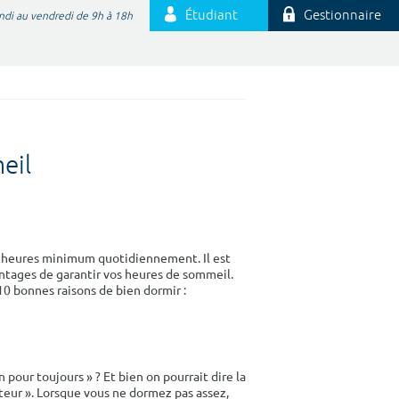
Étudiant
Gestionnaire
ndi au vendredi de 9h à 18h
eil
 7 heures minimum quotidiennement. Il est
ntages de garantir vos heures de sommeil.
10 bonnes raisons de bien dormir :
pour toujours » ? Et bien on pourrait dire la
eur ». Lorsque vous ne dormez pas assez,