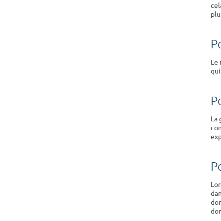
cel
plu
P
Le 
qui
P
La 
con
exp
Po
Lor
dan
dor
dor