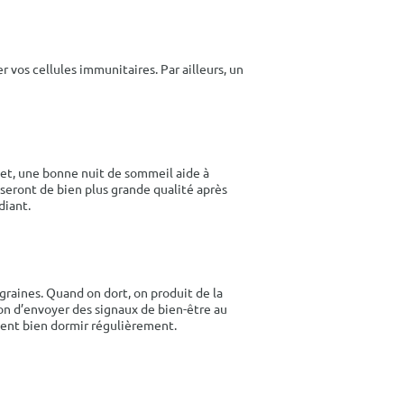
 vos cellules immunitaires. Par ailleurs, un
et, une bonne nuit de sommeil aide à
 seront de bien plus grande qualité après
diant.
raines. Quand on dort, on produit de la
on d’envoyer des signaux de bien-être au
ment bien dormir régulièrement.