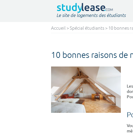
Le site de logements des étudiants
Accueil
>
Spécial étudiants
> 10 bonnes ra
10 bonnes raisons de 
Les
don
Pou
P
Vou
mêm