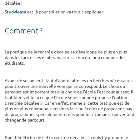
décalée !
Surface min
Surface max
Studylease
est là pour toi et on va tout t’expliquer.
m²
m²
Comme
Type de location
Colocation
La pratique de la rentrée décalée se développe de plus en plus
dans les facs et les écoles, mais reste encore peu connues des
étudiants.
Votre date d'entrée
Avant de se lancer, il faut d’abord faire les recherches nécessaires
pour trouver une nouvelle voie qui te correspond. Le choix du
parcours est important mais le choix de l’école l’est tout autant. Il
faut bien veiller à ce que l’école sélectionnée propose l’option
Chercher
« rentrée décalée ». Car en effet, même si cette pratique est de
plus en plus commune, certaines facs ou écoles ne proposent pas
de programmes spécialement créés pour les étudiants qui veulent
changer de parcours.
Pour bénéficier de cette rentrée décalée, tu dois t’y prendre le