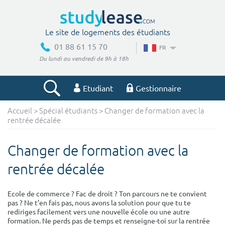
Le site de logements des étudiants
01 88 61 15 70
FR
Du lundi au vendredi de 9h à 18h
Etudiant
Gestionnaire
Accueil
>
Spécial étudiants
> Changer de formation avec la
Votre recherche
rentrée décalée
Ville, école
Changer de formation avec la
rentrée décalée
Budget min
Budget max
Ecole de commerce ? Fac de droit ? Ton parcours ne te convient
pas ? Ne t’en fais pas, nous avons la solution pour que tu te
€
€
rediriges facilement vers une nouvelle école ou une autre
formation. Ne perds pas de temps et renseigne-toi sur la rentrée