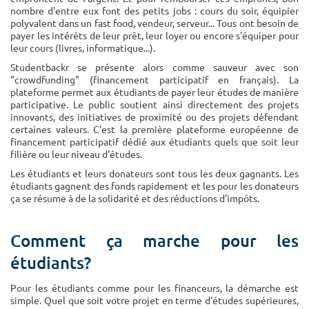
nombre d'entre eux font des petits jobs : cours du soir, équipier
Surface min
Surface max
polyvalent dans un fast food, vendeur, serveur... Tous ont besoin de
payer les intérêts de leur prêt, leur loyer ou encore s'équiper pour
m²
m²
leur cours (livres, informatique...).
Studentbackr se présente alors comme sauveur avec son
"crowdfunding" (financement participatif en français). La
Type de location
plateforme permet aux étudiants de payer leur études de manière
participative. Le public soutient ainsi directement des projets
Colocation
innovants, des initiatives de proximité ou des projets défendant
certaines valeurs. C'est la première plateforme européenne de
Votre date d'entrée
financement participatif dédié aux étudiants quels que soit leur
filière ou leur niveau d'études.
Les étudiants et leurs donateurs sont tous les deux gagnants. Les
étudiants gagnent des fonds rapidement et les pour les donateurs
ça se résume à de la solidarité et des réductions d'impôts.
Chercher
Comment ça marche pour les
étudiants?
Pour les étudiants comme pour les financeurs, la démarche est
simple. Quel que soit votre projet en terme d'études supérieures,