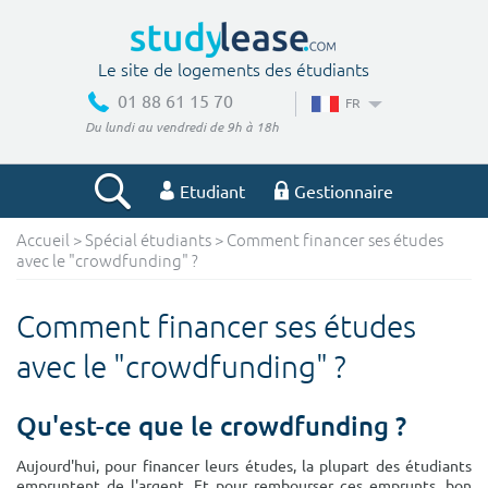
Le site de logements des étudiants
01 88 61 15 70
FR
Du lundi au vendredi de 9h à 18h
Etudiant
Gestionnaire
Accueil
>
Spécial étudiants
> Comment financer ses études
Votre recherche
avec le "crowdfunding" ?
Ville, école
Comment financer ses études
avec le "crowdfunding" ?
Budget min
Budget max
Qu'est-ce que le crowdfunding ?
€
€
Aujourd'hui, pour financer leurs études, la plupart des étudiants
empruntent de l'argent. Et pour rembourser ces emprunts, bon