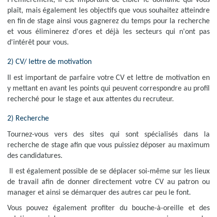
Premièrement, il est important de cibler le domaine qui vous
Surface min
Surface max
plaît, mais également les objectifs que vous souhaitez atteindre
en fin de stage ainsi vous gagnerez du temps pour la recherche
m²
m²
et vous éliminerez d'ores et déjà les secteurs qui n'ont pas
d'intérêt pour vous.
Type de location
2) CV/ lettre de motivation
Colocation
Il est important de parfaire votre CV et lettre de motivation en
y mettant en avant les points qui peuvent correspondre au profil
Votre date d'entrée
recherché pour le stage et aux attentes du recruteur.
2) Recherche
Tournez-vous vers des sites qui sont spécialisés dans la
recherche de stage afin que vous puissiez déposer au maximum
Chercher
des candidatures.
Il est également possible de se déplacer soi-même sur les lieux
de travail afin de donner directement votre CV au patron ou
manager et ainsi se démarquer des autres car peu le font.
Vous pouvez également profiter du bouche-à-oreille et des