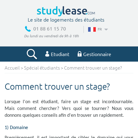
Le site de logements des étudiants
01 88 61 15 70
FR
Du lundi au vendredi de 9h à 18h
Etudiant
Gestionnaire
Accueil
>
Spécial étudiants
> Comment trouver un stage?
Votre recherche
Comment trouver un stage?
Ville, école
Lorsque l'on est étudiant, faire un stage est incontournable.
Mais comment chercher? Vers quoi se tourner? Nous vous
Budget min
Budget max
donnons quelques conseils afin d'en trouver un rapidement.
€
€
1) Domaine