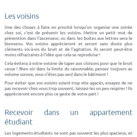
Surface min
Surface max
Les voisins
m²
m²
Une des choses à faire en priorité lorsqu’on organise une soirée
chez soi, c’est de prévenir les voisins. Mettre un petit mot de
Type de location
prévention dans l’ascenseur, ou dans les boîtes aux lettres sera le
bienvenu. Vos voisins apprécieront et seront sans doute plus
Colocation
cléments vis-à-vis du bruit et de l’agitation. Ils seront peut-être
moins réfractaires à l’idée que cela se reproduise !
Votre date d'entrée
Cela évitera à votre voisine de taper aux cloisons pour que le bruit
cesse ! Bien sûr dans la limite du raisonnable, pensez toujours au
volume sonore, vous n’êtes pas seul dans le bâtiment !
Pour éviter que vos voisins soient trop vite agacés, essayez de ne
pas recevoir chez vous trop souvent, laissez-les un peu respirer ! Ils
apprécieront encore plus ce geste de votre part !
Chercher
Recevoir dans un appartement
étudiant
Les logements étudiants ne sont pas souvent les plus spacieux, et