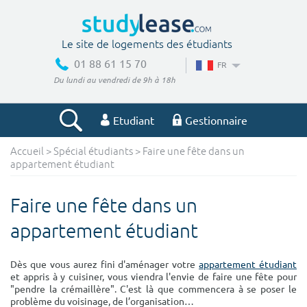
Le site de logements des étudiants
01 88 61 15 70
FR
Du lundi au vendredi de 9h à 18h
Etudiant
Gestionnaire
Accueil
>
Spécial étudiants
> Faire une fête dans un
Votre recherche
appartement étudiant
Ville, école
Faire une fête dans un
appartement étudiant
Budget min
Budget max
Dès que vous aurez fini d'aménager votre
appartement étudiant
et appris à y cuisiner, vous viendra l'envie de faire une fête pour
€
€
"pendre la crémaillère". C'est là que commencera à se poser le
problème du voisinage, de l’organisation…