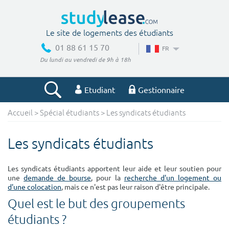
Le site de logements des étudiants
01 88 61 15 70
FR
Du lundi au vendredi de 9h à 18h
Etudiant
Gestionnaire
Accueil
>
Spécial étudiants
> Les syndicats étudiants
Votre recherche
Les syndicats étudiants
Ville, école
Les syndicats étudiants apportent leur aide et leur soutien pour
une
demande de bourse
, pour la
recherche d'un logement ou
d'une colocation
, mais ce n'est pas leur raison d'être principale.
Budget min
Budget max
Quel est le but des groupements
€
€
étudiants ?