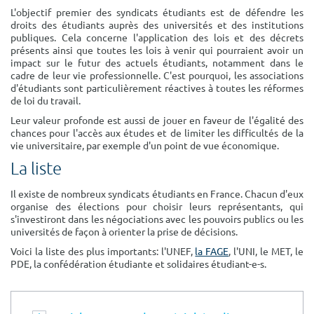
Surface min
L'objectif premier des syndicats étudiants est de défendre les
Surface max
droits des étudiants auprès des universités et des institutions
publiques. Cela concerne l'application des lois et des décrets
m²
m²
présents ainsi que toutes les lois à venir qui pourraient avoir un
impact sur le futur des actuels étudiants, notamment dans le
cadre de leur vie professionnelle. C'est pourquoi, les associations
Type de location
d'étudiants sont particulièrement réactives à toutes les réformes
de loi du travail.
Colocation
Leur valeur profonde est aussi de jouer en faveur de l'égalité des
chances pour l'accès aux études et de limiter les difficultés de la
Votre date d'entrée
vie universitaire, par exemple d'un point de vue économique.
La liste
Il existe de nombreux syndicats étudiants en France. Chacun d'eux
organise des élections pour choisir leurs représentants, qui
s'investiront dans les négociations avec les pouvoirs publics ou les
Chercher
universités de façon à orienter la prise de décisions.
Voici la liste des plus importants: l'UNEF,
la FAGE
, l'UNI, le MET, le
PDE, la confédération étudiante et solidaires étudiant-e-s.