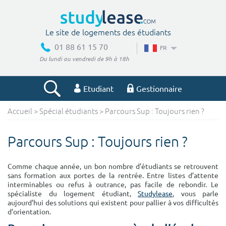
Le site de logements des étudiants
01 88 61 15 70
FR
Du lundi au vendredi de 9h à 18h
Etudiant
Gestionnaire
Accueil
>
Spécial étudiants
> Parcours Sup : Toujours rien ?
Votre recherche
Parcours Sup : Toujours rien ?
Ville, école
Comme chaque année, un bon nombre d’étudiants se retrouvent
sans formation aux portes de la rentrée. Entre listes d’attente
interminables ou refus à outrance, pas facile de rebondir. Le
Budget min
Budget max
spécialiste du logement étudiant,
Studylease
, vous parle
aujourd’hui des solutions qui existent pour pallier à vos difficultés
€
€
d’orientation.