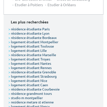
Etudier à Poitiers
Etudier à Orléans
Les plus recherchées
>
résidence étudiante Paris
>
résidence étudiante Lyon
>
résidence étudiante Bordeaux
>
logement étudiant Montpellier
>
logement étudiant Toulouse
>
logement étudiant Lille
>
résidence étudiante Marseille
>
logement étudiant Troyes
>
logement étudiant Nantes
>
logement étudiant Rennes
>
résidence étudiante Grenoble
>
logement étudiant Strasbourg
>
logement étudiant Nice
>
logement étudiant Caen
>
résidence étudiante Courbevoie
>
résidence grandmont tours
>
studio m montpellier
>
residence metare st etienne
>
logement étudiant Nancy