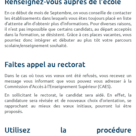
Renseignez-vous auprès de l’école
Surface min
Surface max
En ce début de mois de Septembre, on vous conseille de contacter
m²
m²
les établissements dans lesquels vous êtes toujours placé en liste
d’attente afin d’obtenir plus d’informations. Pour diverses raisons,
il n’est pas impossible que certains candidats, au départ acceptés
dans la formation, se désistent. Grâce à ces places vacantes, vous
Type de location
pourriez donc intégrer et débuter au plus tôt votre parcours
scolaire/enseignement souhaité.
Colocation
Votre date d'entrée
Faites appel au rectorat
Dans le cas où tous vos vœux ont été refusés, vous recevez un
message vous informant que vous pouvez vous adresser à la
Commission d’Accès à l’Enseignement Supérieur (CAES).
En sollicitant le rectorat, le candidat sera aidé. En effet, la
Chercher
candidature sera révisée et de nouveaux choix d’orientation, se
rapprochant au mieux des vœux initiaux, pourront lui être
proposés.
Utilisez la procédure