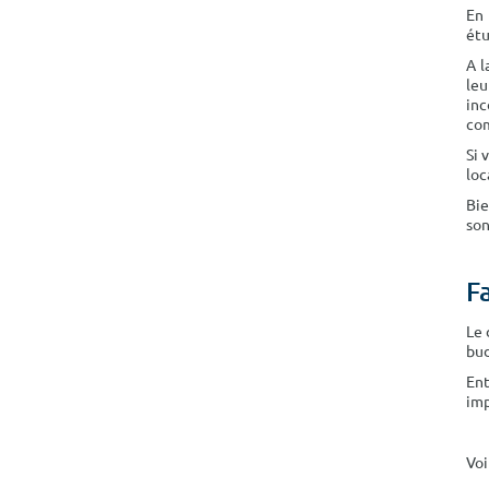
En 
étu
A l
leu
inc
com
Si 
loc
Bie
son
F
Le 
bud
Ent
imp
Voi