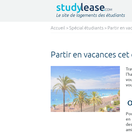
Le site de logements des étudiants
Accueil
>
Spécial étudiants
> Partir en va
Partir en vacances cet
Tra
l'h
vou
vou
O
Pou
en 
des
amis