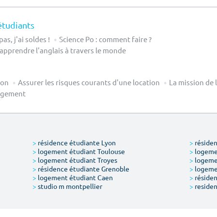
étudiants
as, j'ai soldes !
Science Po : comment faire ?
 apprendre l'anglais à travers le monde
ion
Assurer les risques courants d'une location
La mission de 
Logement
>
résidence étudiante Lyon
>
résiden
>
logement étudiant Toulouse
>
logemen
>
logement étudiant Troyes
>
logeme
>
résidence étudiante Grenoble
>
logemen
>
logement étudiant Caen
>
résiden
>
studio m montpellier
>
residen