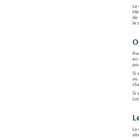
Le 
Mêm
de 
le 
O
Pou
en 
pou
Si 
ou 
cha
Si 
Loc
L
La 
sit