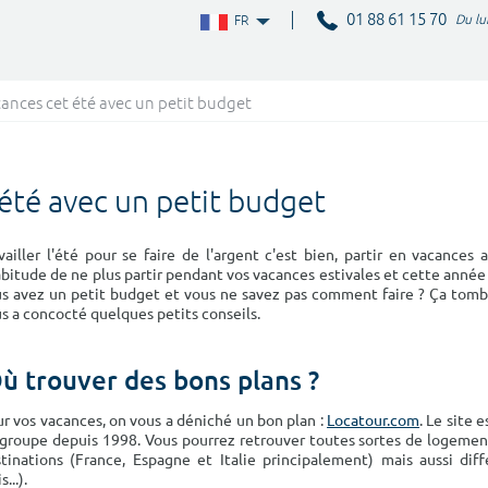
01 88 61 15 70
Du lu
FR
cances cet été avec un petit budget
 été avec un petit budget
vailler l'été pour se faire de l'argent c'est bien, partir en vacances
abitude de ne plus partir pendant vos vacances estivales et cette année 
s avez un petit budget et vous ne savez pas comment faire ? Ça tombe
s a concocté quelques petits conseils.
ù trouver des bons plans ?
r vos vacances, on vous a déniché un bon plan :
Locatour.com
. Le site 
groupe depuis 1998. Vous pourrez retrouver toutes sortes de logements 
tinations (France, Espagne et Italie principalement) mais aussi dif
...).