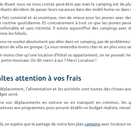
le disant vous ne nous croirez peut-être pas mais le camping est de plus 
diants décident de passer leurs vacances dans des mobil home ou dans
a fois convivial et économique, rien de mieux pour les jeunes avec des
r routine quotidienne. Et contrairement à tout ce que les jeunes peu
onfortable et sans intimité. Il existe aujourd'hui des campings avec d
me les hôtels.
vous ne voulez absolument pas aller dans un camping, pas de problèmes !
ation de villa en groupe. Ça vous reviendra moins cher et en plus vous se
n moins cher qu'une location d'hôtel ou appartement, on ne pouvait ri
 porte-monnaie. On dit merci à qui ? Merci Locatour !
aîtes attention à vos frais
déplacement, l'alimentation et les activités sont toutes des choses aux
get serré.
re vos déplacements en voiture ou en transport en commun, les spéc
révues aux programmes, pour pouvoir établir un budget réaliste, rensei
là, on espère que le partage de notre bon plan
camping
avec locatour vo