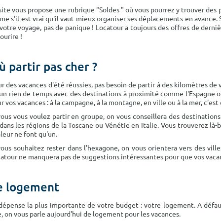
site vous propose une rubrique "Soldes " où vous pourrez y trouver des
e s'il est vrai qu'il vaut mieux organiser ses déplacements en avance. S
votre voyage, pas de panique ! Locatour a toujours des offres de derniè
sourire !
ù partir pas cher ?
r des vacances d'été réussies, pas besoin de partir à des kilomètres de
un rien de temps avec des destinations à proximité comme l'Espagne ou l
r vos vacances : à la campagne, à la montagne, en ville ou à la mer, c'es
vous vous voulez partir en groupe, on vous conseillera des destinatio
dans les régions de la Toscane ou Vénétie en Italie. Vous trouverez là-
leur ne font qu'un.
vous souhaitez rester dans l'hexagone, on vous orientera vers des vill
atour ne manquera pas de suggestions intéressantes pour que vos vacan
e logement
dépense la plus importante de votre budget : votre logement. A défau
e, on vous parle aujourd'hui de logement pour les vacances.