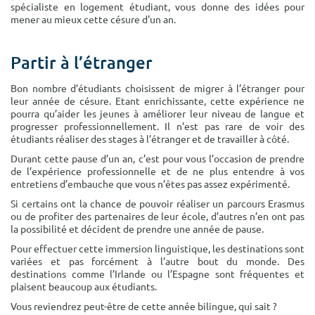
spécialiste en logement étudiant, vous donne des idées pour
Surface min
Surface max
mener au mieux cette césure d'un an.
m²
m²
Partir à l’étranger
Type de location
Bon nombre d’étudiants choisissent de migrer à l’étranger pour
leur année de césure. Etant enrichissante, cette expérience ne
Colocation
pourra qu’aider les jeunes à améliorer leur niveau de langue et
progresser professionnellement. Il n’est pas rare de voir des
étudiants réaliser des stages à l’étranger et de travailler à côté.
Votre date d'entrée
Durant cette pause d’un an, c’est pour vous l’occasion de prendre
de l’expérience professionnelle et de ne plus entendre à vos
entretiens d’embauche que vous n’êtes pas assez expérimenté.
Si certains ont la chance de pouvoir réaliser un parcours Erasmus
ou de profiter des partenaires de leur école, d’autres n’en ont pas
Chercher
la possibilité et décident de prendre une année de pause.
Pour effectuer cette immersion linguistique, les destinations sont
variées et pas forcément à l’autre bout du monde. Des
destinations comme l’Irlande ou l’Espagne sont fréquentes et
plaisent beaucoup aux étudiants.
Vous reviendrez peut-être de cette année bilingue, qui sait ?