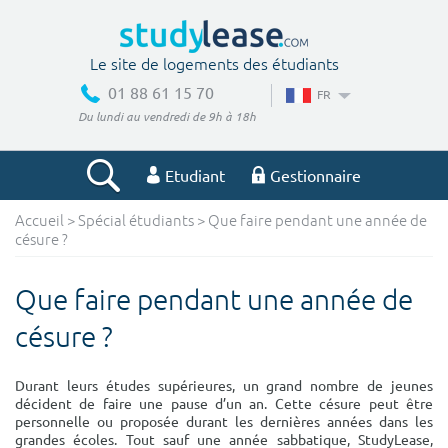
Le site de logements des étudiants
01 88 61 15 70
FR
Du lundi au vendredi de 9h à 18h
Etudiant
Gestionnaire
Accueil
>
Spécial étudiants
> Que faire pendant une année de
Votre recherche
césure ?
Ville, école
Que faire pendant une année de
césure ?
Budget min
Budget max
Durant leurs études supérieures, un grand nombre de jeunes
décident de faire une pause d’un an. Cette césure peut être
€
€
personnelle ou proposée durant les dernières années dans les
grandes écoles. Tout sauf une année sabbatique, StudyLease,