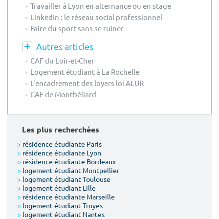
Travailler à Lyon en alternance ou en stage
LinkedIn : le réseau social professionnel
Faire du sport sans se ruiner
Autres articles
CAF du Loir-et-Cher
Logement étudiant à La Rochelle
L'encadrement des loyers loi ALUR
CAF de Montbéliard
Les plus recherchées
>
résidence étudiante Paris
>
résidence étudiante Lyon
>
résidence étudiante Bordeaux
>
logement étudiant Montpellier
>
logement étudiant Toulouse
>
logement étudiant Lille
>
résidence étudiante Marseille
>
logement étudiant Troyes
>
logement étudiant Nantes