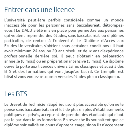
Surface min
Surface max
Entrer dans une licence
m²
m²
L’université peut-être parfois considérée comme un monde
inaccessible pour les personnes sans baccalauréat, détrompez-
vous ! Le DAEU a été mis en place pour permettre aux personnes
Type de location
qui veulent reprendre des études, sans baccalauréat ou diplômes
particulier, de rentrer à l’université. Le Diplôme d’Accès aux
Colocation
Etudes Universitaire, s’obtient sous certaines conditions : il faut
avoir minimum 24 ans, ou 20 ans résolu et deux ans d’expérience
professionnelle derrière soi. Il peut s’obtenir en préparation
Votre date d'entrée
annuelle (8 mois) ou en préparation intensive (5 mois). Ce diplôme
ouvre la porte aux licences universitaires classiques et aussi à des
BTS et des formations qui vont jusqu’au bac+3. Ce tremplin est
idéal si vous voulez retourner vers des études plus « classiques ».
Chercher
Les BTS
Le Brevet de Technicien Supérieur, sont plus accessible qu’on ne le
pense sans baccalauréat. En effet de plus en plus d’établissements
publiques et privés, acceptent de prendre des étudiants qui n’ont
pas le bac dans leurs formations. En revanche ils souhaitent que ce
diplôme soit validé en cours d’apprentissage, sinon ils n’acceptent