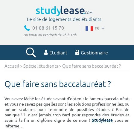
Le site de logements des étudiants
01 88 61 15 70
FR
Du lundi au vendredi de 9h à 18h
Etudiant
Gestionnaire
Accueil
>
Spécial étudiants
> Que faire sans baccalauréat ?
Votre recherche
Que faire sans baccalauréat ?
Ville, école
Vous avez lâché les études avant d’obtenir le fameux baccalauréat,
et vous ne savez pas quelles sont les solutions professionnelles, ou
même scolaires pour reprendre de possibles études ? Pas de
Budget min
Budget max
panique ! Il n’est jamais trop tard pour reprendre des études et
avoir à la fin un diplôme digne de ce nom !
vous en
Studylease
€
€
informe…