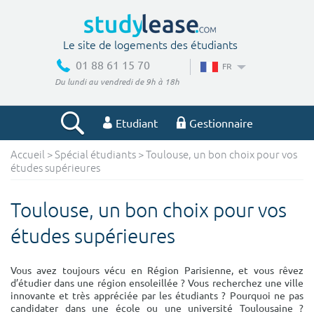
Le site de logements des étudiants
01 88 61 15 70
FR
Du lundi au vendredi de 9h à 18h
Etudiant
Gestionnaire
Accueil
>
Spécial étudiants
> Toulouse, un bon choix pour vos
Votre recherche
études supérieures
Ville, école
Toulouse, un bon choix pour vos
études supérieures
Budget min
Budget max
Vous avez toujours vécu en Région Parisienne, et vous rêvez
d’étudier dans une région ensoleillée ? Vous recherchez une ville
€
€
innovante et très appréciée par les étudiants ? Pourquoi ne pas
candidater dans une école ou une université Toulousaine ?