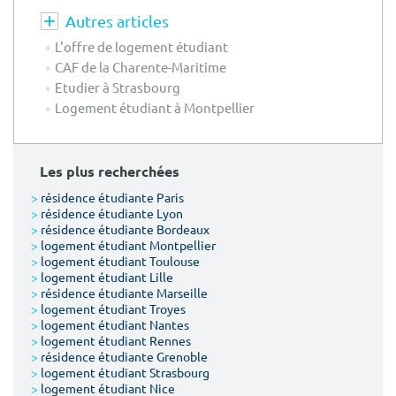
Autres articles
L'offre de logement étudiant
CAF de la Charente-Maritime
Etudier à Strasbourg
Logement étudiant à Montpellier
Les plus recherchées
>
résidence étudiante Paris
>
résidence étudiante Lyon
>
résidence étudiante Bordeaux
>
logement étudiant Montpellier
>
logement étudiant Toulouse
>
logement étudiant Lille
>
résidence étudiante Marseille
>
logement étudiant Troyes
>
logement étudiant Nantes
>
logement étudiant Rennes
>
résidence étudiante Grenoble
>
logement étudiant Strasbourg
>
logement étudiant Nice