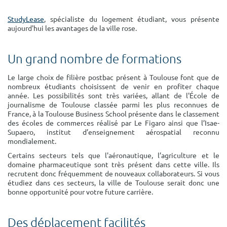
Surface min
Surface max
StudyLease
, spécialiste du logement étudiant, vous présente
aujourd'hui les avantages de la ville rose.
m²
m²
Un grand nombre de formations
Type de location
Le large choix de filière postbac présent à Toulouse font que de
Colocation
nombreux étudiants choisissent de venir en profiter chaque
année. Les possibilités sont très variées, allant de l'École de
Votre date d'entrée
journalisme de Toulouse classée parmi les plus reconnues de
France, à la Toulouse Business School présente dans le classement
des écoles de commerces réalisé par Le Figaro ainsi que l’Isae-
Supaero, institut d’enseignement aérospatial reconnu
mondialement.
Certains secteurs tels que l'aéronautique, l’agriculture et le
Chercher
domaine pharmaceutique sont très présent dans cette ville. Ils
recrutent donc fréquemment de nouveaux collaborateurs. Si vous
étudiez dans ces secteurs, la ville de Toulouse serait donc une
bonne opportunité pour votre future carrière.
Des déplacement facilités