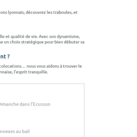
hons lyonnais, découvrez les traboules, et
elle et qualité de vie. Avec son dynamisme,
me un choix stratégique pour bien débuter sa
nt ?
, colocations… nous vous aidons à trouver le
ise, l’esprit tranquille.
imanche dans l’Ecusson
nexes au bail