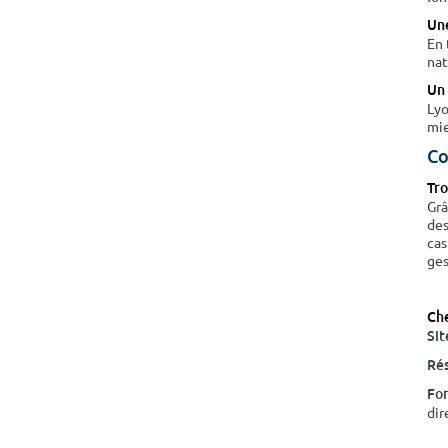
Une
En 
nat
Un 
Lyo
mie
Co
Tr
Grâ
des
cas
ges
Che
Sit
Rés
For
dir