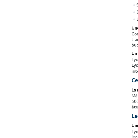
Une
Con
tra
bud
Un 
Lyo
Ly
int
Ce
La 
Mêm
500
étu
Le
Une
Lyo
lon