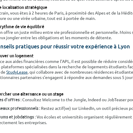
 localisation stratégique
train, vous êtes à 2 heures de Paris, à proximité des Alpes et de la Méd
ure ou une virée urbaine, tout est à portée de main.
rythme de vie équilibré
n offre un juste milieu entre vie professionnelle et personnelle. Moins 
ux jongler entre les obligations et les moments de détente.
nseils pratiques pour réussir votre expérience à Lyon
ouver un logement
ce aux aides financières comme l’APL, il est possible de réduire consi
 plateformes spécialisées dans la recherche de logements étudiants fac
 de
StudyLease
, qui collabore avec de nombreuses résidences étudiantes
tionnaires partenaires s’engagent à répondre aux demandes sous 5 jours,
rcher une alternance ou un stage
: Consultez Welcome to the Jungle, Indeed ou JobTeaser pour
es d’offres
: Restez actif(ve) sur LinkedIn, un outil précieux p
eaux professionnels
: Vos écoles et universités organisent régulièremen
ums et jobdatings
ectement les entreprises.