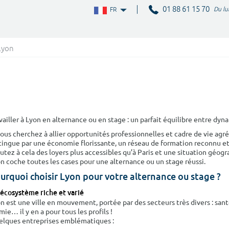
01 88 61 15 70
Du lu
FR
 Lyon
vailler à Lyon en alternance ou en stage : un parfait équilibre entre dyn
vous cherchez à allier opportunités professionnelles et cadre de vie agréa
tingue par une économie florissante, un réseau de formation reconnu e
utez à cela des loyers plus accessibles qu’à Paris et une situation géog
n coche toutes les cases pour une alternance ou un stage réussi.
urquoi choisir Lyon pour votre alternance ou stage ?
écosystème riche et varié
n est une ville en mouvement, portée par des secteurs très divers : san
mie… il y en a pour tous les profils !
lques entreprises emblématiques :