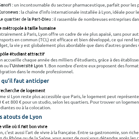
: un incontournable du secteur pharmaceutique, parfait pour les pr
Sanofi
: la chaîne d’info internationale installée à Lyon, idéale pour 
Euronews
: il rassemble de nombreuses entreprises dans 
Le quartier de la Part-Dieu
 métropole à taille humaine
trairement à Paris, Lyon offre un cadre de vie plus apaisé, sans pour 
nsports en commun (TCL) est efficace et bien développé, ce qui rend le
get, la vie y est globalement plus abordable que dans d’autres grandes v
pôle étudiant attractif
n accueille chaque année des milliers d’étudiants, grâce à des établi
ou
. Bon nombre d'entre eux proposent des formatio
on
l’Université Lyon 1
égration dans le monde professionnel.
 qu’il faut anticiper
recherche de logement
e si Lyon reste plus accessible que Paris, le logement peut représent
 € et 800 € pour un studio, selon les quartiers. Pour trouver un logemen
diantes ou à la colocation.
s atouts de Lyon
 ville où il fait bon vivre
n, c’est aussi l’art de vivre à la française. Entre sa gastronomie, son rich
g du Rhône ou de la Saône, vous aurez de quoi vous détendre après les co