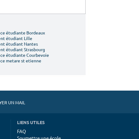
ce étudiante Bordeaux
t étudiant Lille
nt étudiant Nantes
t étudiant Strasbourg
ce étudiante Courbevoie
ce metare st etienne
ER UN MAIL
LIENS UTILES
FAQ
Soumettre une école