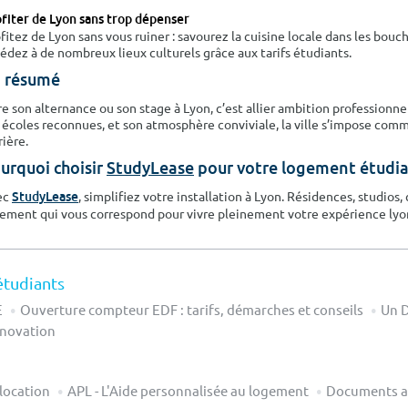
fiter de Lyon sans trop dépenser
fitez de Lyon sans vous ruiner : savourez la cuisine locale dans les bouc
édez à de nombreux lieux culturels grâce aux tarifs étudiants.
 résumé
re son alternance ou son stage à Lyon, c’est allier ambition professionn
 écoles reconnues, et son atmosphère conviviale, la ville s’impose com
rière.
urquoi choisir
StudyLease
pour votre logement étudia
ec
, simplifiez votre installation à Lyon. Résidences, studios
StudyLease
ement qui vous correspond pour vivre pleinement votre expérience lyonna
étudiants
E
Ouverture compteur EDF : tarifs, démarches et conseils
Un D
innovation
location
APL - L'Aide personnalisée au logement
Documents an