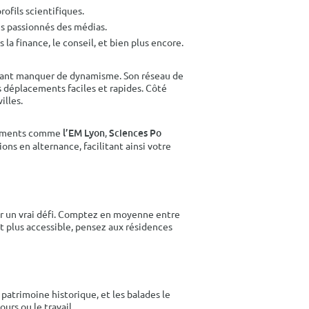
ofils scientifiques.
les passionnés des médias.
la finance, le conseil, et bien plus encore.
autant manquer de dynamisme. Son réseau de
s déplacements faciles et rapides. Côté
illes.
ssements comme
,
l’EM Lyon
Sciences Po
ns en alternance, facilitant ainsi votre
er un vrai défi. Comptez en moyenne entre
t plus accessible, pensez aux résidences
e patrimoine historique, et les balades le
urs ou le travail.