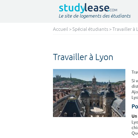
Le site de logements des étudiants
Accueil
>
Spécial étudiants
> Travailler à
Travailler à Lyon
Tra
Si 
dis
Ajo
Lyo
Po
Un 
Lyo
chi
Que