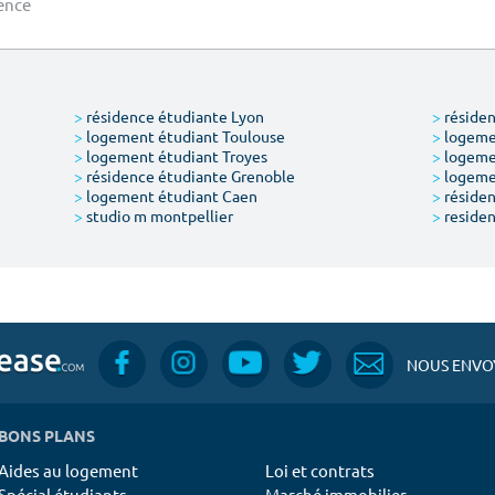
ence
>
résidence étudiante Lyon
>
résiden
>
logement étudiant Toulouse
>
logemen
>
logement étudiant Troyes
>
logeme
>
résidence étudiante Grenoble
>
logemen
>
logement étudiant Caen
>
résiden
>
studio m montpellier
>
residen
NOUS ENVOY
BONS PLANS
Aides au logement
Loi et contrats
Spécial étudiants
Marché immobilier