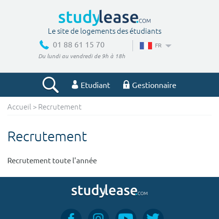
Le site de logements des étudiants
01 88 61 15 70
FR
Du lundi au vendredi de 9h à 18h
Etudiant
Gestionnaire
Accueil
> Recrutement
Votre recherche
Recrutement
Ville, école
Recrutement toute l'année
Budget min
Budget max
€
€