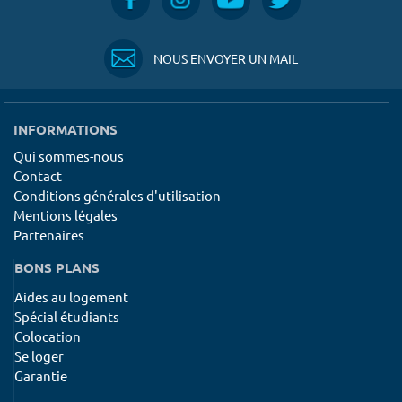
Surface min
Surface max
m²
m²
NOUS ENVOYER UN MAIL
Type de location
INFORMATIONS
Colocation
Qui sommes-nous
Contact
Votre date d'entrée
Conditions générales d'utilisation
Mentions légales
Partenaires
BONS PLANS
Chercher
Aides au logement
Spécial étudiants
Colocation
Se loger
Garantie