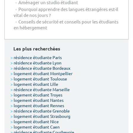
Aménager un studio étudiant
Pourquoi apprendre des langues étrangères est-il
vital de nos jours ?
Conseils de sécurité et conseils pour les étudiants
en hébergement
Les plus recherchées
>
résidence étudiante Paris
>
résidence étudiante Lyon
>
résidence étudiante Bordeaux
>
logement étudiant Montpellier
>
logement étudiant Toulouse
>
logement étudiant Lille
>
résidence étudiante Marseille
>
logement étudiant Troyes
>
logement étudiant Nantes
>
logement étudiant Rennes
>
résidence étudiante Grenoble
>
logement étudiant Strasbourg
>
logement étudiant Nice
>
logement étudiant Caen
>
résidence étudiante Courbevoie