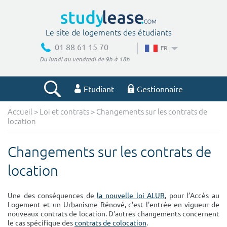
Le site de logements des étudiants
01 88 61 15 70
FR
Du lundi au vendredi de 9h à 18h
Etudiant
Gestionnaire
Accueil
>
Loi et contrats
> Changements sur les contrats de
Votre recherche
location
Ville, école
Changements sur les contrats de
location
Budget min
Budget max
Une des conséquences de
la nouvelle loi ALUR
, pour l’Accès au
Logement et un Urbanisme Rénové, c'est l'entrée en vigueur de
€
€
nouveaux contrats de location. D'autres changements concernent
le cas spécifique des
contrats de colocation
.