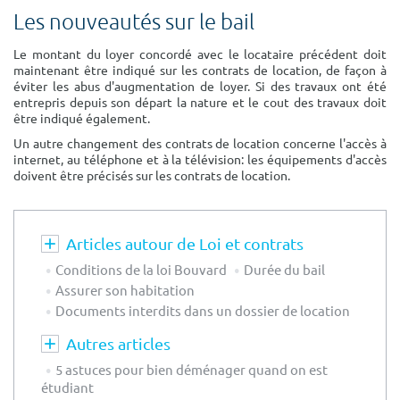
Surface min
Surface max
Les nouveautés sur le bail
m²
m²
Le montant du loyer concordé avec le locataire précédent doit
maintenant être indiqué sur les contrats de location, de façon à
éviter les abus d'augmentation de loyer. Si des travaux ont été
entrepris depuis son départ la nature et le cout des travaux doit
Type de location
être indiqué également.
Colocation
Un autre changement des contrats de location concerne l'accès à
internet, au téléphone et à la télévision: les équipements d'accès
doivent être précisés sur les contrats de location.
Votre date d'entrée
Articles autour de Loi et contrats
Conditions de la loi Bouvard
Durée du bail
Chercher
Assurer son habitation
Documents interdits dans un dossier de location
Autres articles
5 astuces pour bien déménager quand on est
étudiant