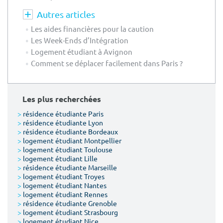
Autres articles
Les aides financières pour la caution
Les Week-Ends d’Intégration
Logement étudiant à Avignon
Comment se déplacer facilement dans Paris ?
Les plus recherchées
>
résidence étudiante Paris
>
résidence étudiante Lyon
>
résidence étudiante Bordeaux
>
logement étudiant Montpellier
>
logement étudiant Toulouse
>
logement étudiant Lille
>
résidence étudiante Marseille
>
logement étudiant Troyes
>
logement étudiant Nantes
>
logement étudiant Rennes
>
résidence étudiante Grenoble
>
logement étudiant Strasbourg
>
logement étudiant Nice