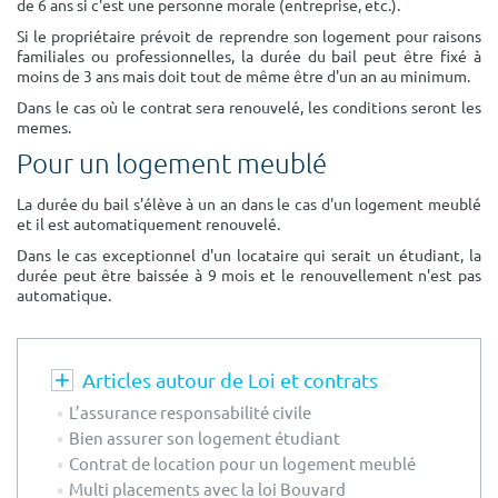
de 6 ans si c'est une personne morale (entreprise, etc.).
Surface min
Surface max
Si le propriétaire prévoit de reprendre son logement pour raisons
familiales ou professionnelles, la durée du bail peut être fixé à
m²
m²
moins de 3 ans mais doit tout de même être d'un an au minimum.
Dans le cas où le contrat sera renouvelé, l
es conditions seront les
memes.
Type de location
Pour un logement meublé
Colocation
La durée du bail s'élève à un an dans le cas d'un logement meublé
et il est automatiquement renouvelé.
Votre date d'entrée
Dans le cas exceptionnel d'un locataire qui serait un étudiant, la
durée peut être baissée à 9 mois et le renouvellement n'est pas
automatique.
Chercher
Articles autour de Loi et contrats
L’assurance responsabilité civile
Bien assurer son logement étudiant
Contrat de location pour un logement meublé
Multi placements avec la loi Bouvard