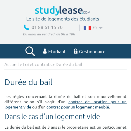
Le site de logements des étudiants
01 88 61 15 70
FR
Du lundi au vendredi de 9h à 18h
Etudiant
Gestionnaire
Accueil
>
Loi et contrats
> Durée du bail
Votre recherche
Durée du bail
Ville, école
Les règles concernant la durée du bail et son renouvellement
diffèrent selon s'il s'agit d'un
contrat de location pour un
logement vide
ou d'un
contrat pour un logement meublé
.
Budget min
Budget max
Dans le cas d'un logement vide
€
€
La durée du bail est de 3 ans si le propriétaire est un particulier et