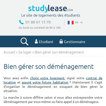
Le site de logements des étudiants
01 88 61 15 70
FR
Du lundi au vendredi de 9h à 18h
Etudiant
Gestionnaire
Accueil
>
Se loger
> Bien gérer son déménagement
Votre recherche
Bien gérer son déménagement
Ville, école
Vous avez enfin
choisi votre logement
, signé votre
contrat de
location
et
assuré votre future habitation
? Maintenant il s'agit
d'organiser le déménagement en essayant de bien gérer la
Budget min
Budget max
situation.
La marche à suivre diffère selon si vous allez entreprendre votre
€
€
déménagement par vous-même ou faire appel à un déménageur.