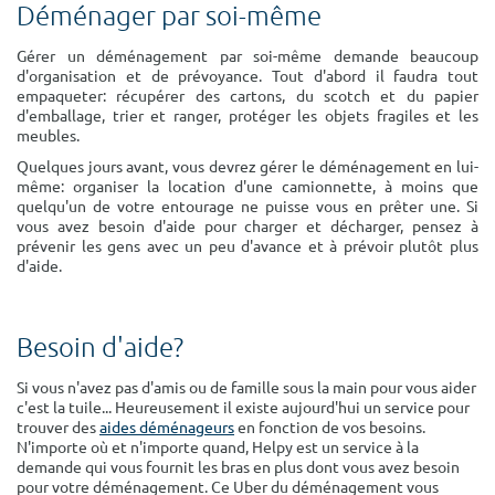
Déménager par soi-même
Surface min
Surface max
Gérer un déménagement par soi-même demande beaucoup
m²
m²
d'organisation et de prévoyance. Tout d'abord il faudra tout
empaqueter: récupérer des cartons, du scotch et du papier
d'emballage, trier et ranger, protéger les objets fragiles et les
Type de location
meubles.
Quelques jours avant, vous devrez gérer le déménagement en lui-
Colocation
même: organiser la location d'une camionnette, à moins que
quelqu'un de votre entourage ne puisse vous en prêter une. Si
Votre date d'entrée
vous avez besoin d'aide pour charger et décharger, pensez à
prévenir les gens avec un peu d'avance et à prévoir plutôt plus
d'aide.
Besoin d'aide?
Chercher
Si vous n'avez pas d'amis ou de famille sous la main pour vous aider
c'est la tuile... Heureusement il existe aujourd'hui un service pour
trouver des
aides déménageurs
en fonction de vos besoins.
N'importe où et n'importe quand, Helpy est un service à la
demande qui vous fournit les bras en plus dont vous avez besoin
pour votre déménagement. Ce Uber du déménagement vous