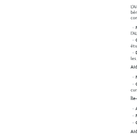
L'A
bén
com
l'A
étu
les
Aid
cur
Île
Aid