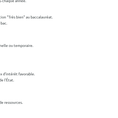
US chaque année.
tion "Très bien" au baccalauréat.
 bac.
nelle ou temporaire.
 d'intérêt favorable.
e l'État.
de ressources.