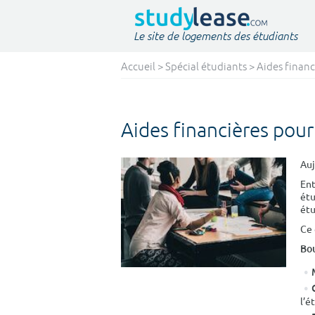
Le site de logements des étudiants
Accueil
>
Spécial étudiants
> Aides financ
Aides financières pour
Auj
Ent
étu
étu
Ce 
Bou
l’é