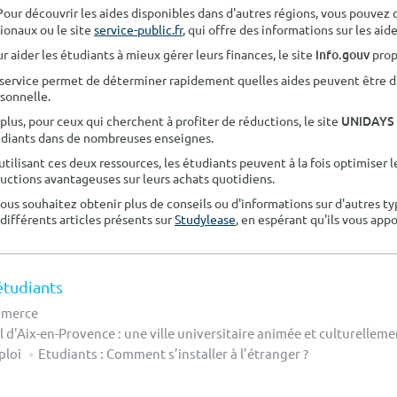
Pour découvrir les aides disponibles dans d'autres régions, vous pouvez 
ionaux ou le site
service-public.fr
, qui offre des informations sur les ai
r aider les étudiants à mieux gérer leurs finances, le site
prop
info.gouv
service permet de déterminer rapidement quelles aides peuvent être di
sonnelle.
plus, pour ceux qui cherchent à profiter de réductions, le site
UNiDAYS
diants dans de nombreuses enseignes.
utilisant ces deux ressources, les étudiants peuvent à la fois optimiser l
uctions avantageuses sur leurs achats quotidiens.
vous souhaitez obtenir plus de conseils ou d'informations sur d'autres ty
 différents articles présents sur
Studylease
, en espérant qu'ils vous appo
étudiants
ommerce
il d'Aix-en-Provence : une ville universitaire animée et culturelleme
ploi
Etudiants : Comment s’installer à l’étranger ?