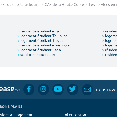
Crous de Strasbourg
CAF de la Haute-Corse
Les services en
>
résidence étudiante Lyon
>
résiden
>
logement étudiant Toulouse
>
logemen
>
logement étudiant Troyes
>
logeme
>
résidence étudiante Grenoble
>
logemen
>
logement étudiant Caen
>
résiden
>
studio m montpellier
>
residen
NOUS ENVOY
BONS PLANS
Aides au logement
Loi et contrats