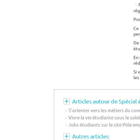
rég
Pou
Ce 
per
De 
étu
En 
réd
Si 
les
Articles autour de Spécial 
S’orienter vers les métiers du c
Vivre la vie étudiante sous le sole
Jobs étudiants sur le site Pôle em
Autres articles