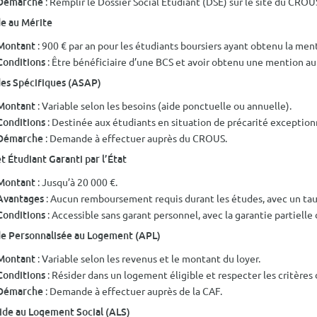
: Remplir le Dossier Social Étudiant (DSE) sur le site du CRO
Démarche
e au Mérite
: 900 € par an pour les étudiants boursiers ayant obtenu la men
Montant
: Être bénéficiaire d’une BCS et avoir obtenu une mention au
Conditions
es Spécifiques (ASAP)
: Variable selon les besoins (aide ponctuelle ou annuelle).
Montant
: Destinée aux étudiants en situation de précarité exception
Conditions
: Demande à effectuer auprès du CROUS.
Démarche
t Étudiant Garanti par l’État
: Jusqu’à 20 000 €.
Montant
: Aucun remboursement requis durant les études, avec un taux
Avantages
: Accessible sans garant personnel, avec la garantie partielle d
Conditions
e Personnalisée au Logement (APL)
: Variable selon les revenus et le montant du loyer.
Montant
: Résider dans un logement éligible et respecter les critères 
Conditions
: Demande à effectuer auprès de la CAF.
Démarche
ide au Logement Social (ALS)