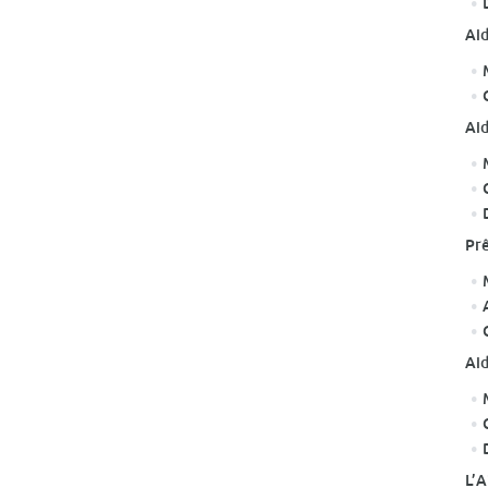
Aid
Aid
Prê
Aid
L’A