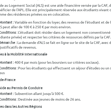
ide au Logement Social (ALS) est une aide financière versée par la CAF,
éficier de l'APL. Elle est principalement réservée aux étudiants vivan
me des résidences privées ou en colocation.
: Variable en fonction du loyer, des revenus de l’étudiant et de
Montant
LS peut aller de 100 € à 250 € par mois environ.
: L'étudiant doit résider dans un logement non conventionné 
Conditions
diante privée) et respecter les critères de ressources définis par la CAF.
: La demande d'ALS se fait en ligne sur le site de la CAF, avec
Démarche
 justificatifs de revenus.
es à la Mobilité Internationale
: 400 € par mois (pour les boursiers sur critères sociaux).
Montant
: Pour les étudiants qui effectuent un séjour d’études ou un s
Conditions
sus
-de-France
Aide au Permis de Conduire
: Subvention allant jusqu'à 500 €.
Montant
: Destinée aux jeunes de moins de 26 ans.
Conditions
es dans les Autres Régions