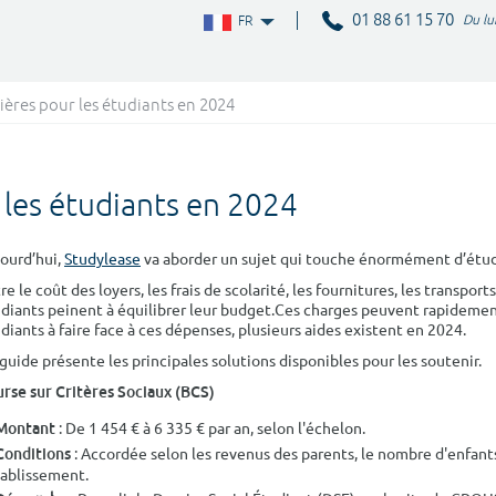
01 88 61 15 70
Du lu
FR
ières pour les étudiants en 2024
 les étudiants en 2024
ourd’hui,
Studylease
va aborder un sujet qui touche énormément d’étudia
re le coût des loyers, les frais de scolarité, les fournitures, les transpor
diants peinent à équilibrer leur budget.Ces charges peuvent rapidement
diants à faire face à ces dépenses, plusieurs aides existent en 2024.
guide présente les principales solutions disponibles pour les soutenir.
rse sur Critères Sociaux (BCS)
: De 1 454 € à 6 335 € par an, selon l'échelon.
Montant
: Accordée selon les revenus des parents, le nombre d'enfants
Conditions
tablissement.