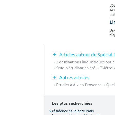
L'é
ses
pub
Li
Une
d'a
Articles autour de Spécial 
3 destinations linguistiques pour
Studio étudiant en été
“Métro, 
Autres articles
Etudier à Aix-en-Provence
Quel
Les plus recherchées
>
résidence étudiante Paris