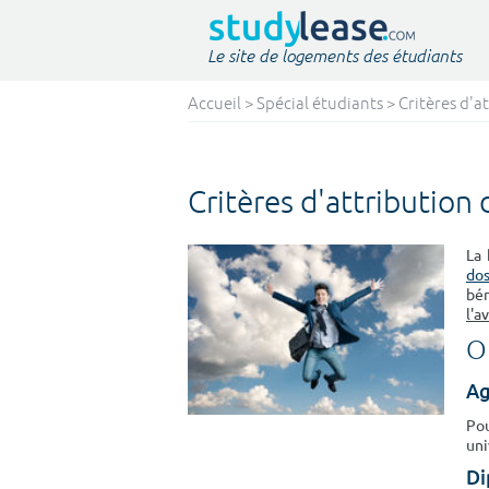
Le site de logements des étudiants
Accueil
>
Spécial étudiants
> Critères d'a
Critères d'attribution
La 
dos
bén
l'a
O
A
Pou
uni
Di