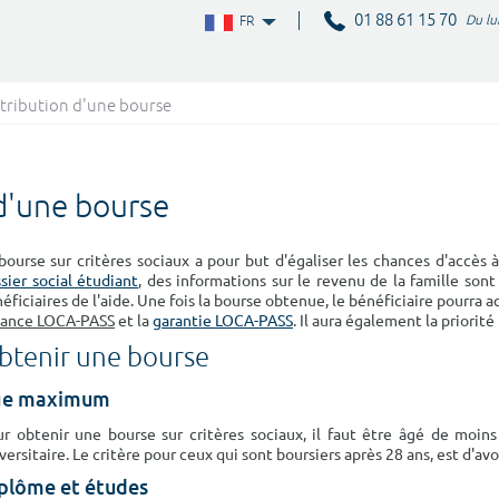
01 88 61 15 70
Du lu
FR
ttribution d'une bourse
 d'une bourse
bourse sur critères sociaux a pour but d'égaliser les chances d'accès
sier social étudiant
, des informations sur le revenu de la famille so
éficiaires de l'aide. Une fois la bourse obtenue, le bénéficiaire pourr
vance LOCA-PASS
et la
garantie LOCA-PASS
. Il aura également la priorit
btenir une bourse
ge maximum
r obtenir une bourse sur critères sociaux, il faut être âgé de moi
versitaire. Le critère pour ceux qui sont boursiers après 28 ans, est d'a
plôme et études