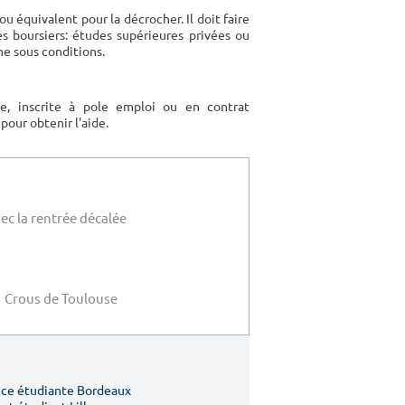
u équivalent pour la décrocher. Il doit faire
es boursiers: études supérieures privées ou
nne sous conditions.
ire, inscrite à pole emploi ou en contrat
pour obtenir l'aide.
c la rentrée décalée
Crous de Toulouse
ce étudiante Bordeaux