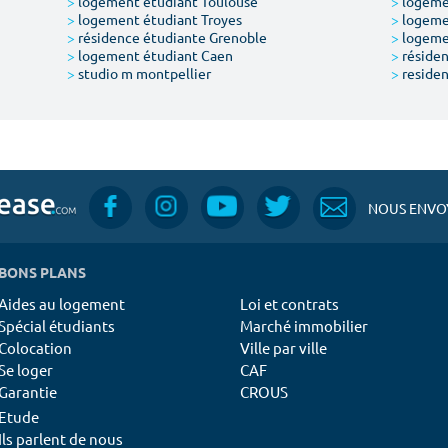
>
logement étudiant Toulouse
>
logemen
>
logement étudiant Troyes
>
logeme
>
résidence étudiante Grenoble
>
logemen
>
logement étudiant Caen
>
résiden
>
studio m montpellier
>
residen
NOUS ENVOY
BONS PLANS
Aides au logement
Loi et contrats
Spécial étudiants
Marché immobilier
Colocation
Ville par ville
Se loger
CAF
Garantie
CROUS
Etude
Ils parlent de nous