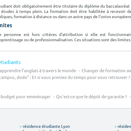
tudiant doit obligatoirement être titulaire du diplôme du baccalauréat o
 études à temps plein. La formation doit être habilitée à recevoir d
liques, formation à distance ou dans un autre pays de l'union europée
mites
 personne est hors critères d'attribution si elle est fonctionna
pprentissage ou de professionnalisation. Ces situations sont des limites 
étudiants
 apprendre l'anglais à travers le monde
Changer de formation ave
campus, dodo” : Et si vous preniez du temps pour vous retrouver ?
 budget pour emménager
Qu’est-ce que le dépôt de garantie ?
>
résidence étudiante Lyon
>
résiden