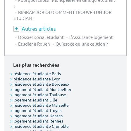
?
BIMBAMJOB OU COMMENT TROUVER UN JOB
ETUDIANT
Autres articles
Dossier social étudiant
L'Assurance logement
Etudier à Rouen
Qu’est-ce qu’une caution ?
Les plus recherchées
>
résidence étudiante Paris
>
résidence étudiante Lyon
>
résidence étudiante Bordeaux
>
logement étudiant Montpellier
>
logement étudiant Toulouse
>
logement étudiant Lille
>
résidence étudiante Marseille
>
logement étudiant Troyes
>
logement étudiant Nantes
>
logement étudiant Rennes
>
résidence étudiante Grenoble