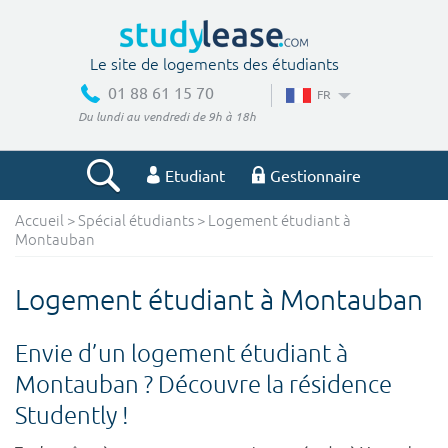
Le site de logements des étudiants
01 88 61 15 70
FR
Du lundi au vendredi de 9h à 18h
Etudiant
Gestionnaire
Accueil
>
Spécial étudiants
> Logement étudiant à
Votre recherche
Montauban
Ville, école
Logement étudiant à Montauban
Envie d’un logement étudiant à
Budget min
Budget max
Montauban ? Découvre la résidence
Studently !
€
€