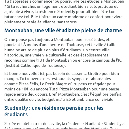
Tu t’apprêtes à commencer ou poursuivre tes études à Montauban
Surface min
Surface max
? Si tu recherches un logement étudiant bien situé, pratique et
agréable à vivre, la résidence Studently pourrait bien être ton
futur chez-toi. Elle t’offre un cadre moderne et confort pour vivre
m²
m²
pleinement ta vie étudiante, sans stress.
Montauban, une ville étudiante pleine de charme
Type de location
On ne pense pas toujours à Montauban pour ses études, et
pourtant ! À moins d’une heure de Toulouse, cette ville à taille
Colocation
humaine attire de plus en plus d’étudiants : un centre-ville
historique, une vraie vie culturelle, et des établissements
Votre date d'entrée
reconnus comme l’IUT de Montauban ou encore le campus de l’ICT
(Institut Catholique de Toulouse).
Et bonne nouvelle : ici, pas besoin de casser ta tirelire pour bien
manger. Tu trouveras des restaurants sympas et abordables
comme Pizza Félix, Le Petit Magre où tu peux te régaler pour
moins de 10€, ou encore Tutti Pizza Montauban pour une pause
Chercher
rapide entre deux cours. Bref, Montauban, c’est l’équilibre parfait
entre qualité de vie, budget maîtrisé et ambiance conviviale.
Studently : une résidence pensée pour les
étudiants
Située en plein cœur de la ville, la résidence étudiante Studently a
été conçue pour répondre aux vrais besoins des étudiants. Tu y