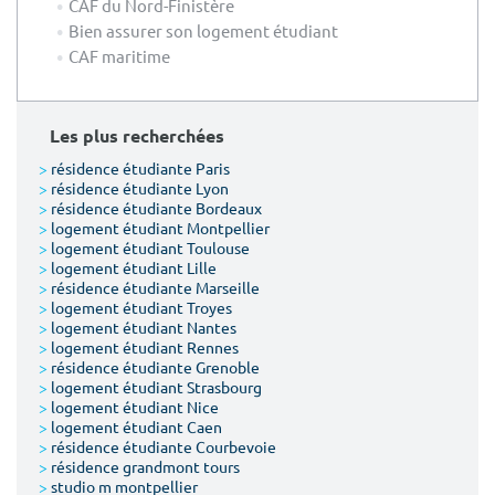
CAF du Nord-Finistère
Bien assurer son logement étudiant
CAF maritime
Les plus recherchées
>
résidence étudiante Paris
>
résidence étudiante Lyon
>
résidence étudiante Bordeaux
>
logement étudiant Montpellier
>
logement étudiant Toulouse
>
logement étudiant Lille
>
résidence étudiante Marseille
>
logement étudiant Troyes
>
logement étudiant Nantes
>
logement étudiant Rennes
>
résidence étudiante Grenoble
>
logement étudiant Strasbourg
>
logement étudiant Nice
>
logement étudiant Caen
>
résidence étudiante Courbevoie
>
résidence grandmont tours
>
studio m montpellier