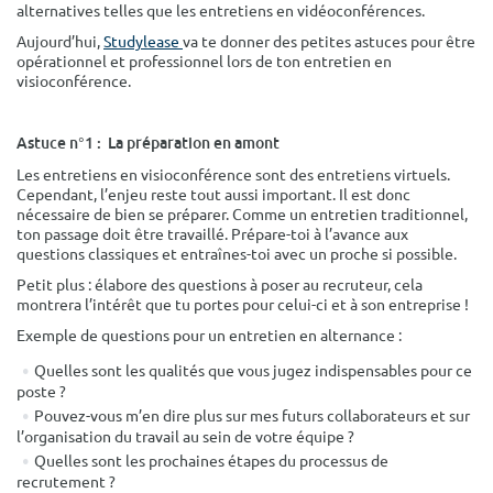
alternatives telles que les entretiens en vidéoconférences.
Surface min
Surface max
Aujourd’hui,
Studylease
va te donner des petites astuces pour être
opérationnel et professionnel lors de ton entretien en
m²
m²
visioconférence.
Type de location
Astuce n°1 : La préparation en amont
Colocation
Les entretiens en visioconférence sont des entretiens virtuels.
Cependant, l’enjeu reste tout aussi important. Il est donc
nécessaire de bien se préparer. Comme un entretien traditionnel,
Votre date d'entrée
ton passage doit être travaillé. Prépare-toi à l’avance aux
questions classiques et entraînes-toi avec un proche si possible.
Petit plus : élabore des questions à poser au recruteur, cela
montrera l’intérêt que tu portes pour celui-ci et à son entreprise !
Exemple de questions pour un entretien en alternance :
Chercher
Quelles sont les qualités que vous jugez indispensables pour ce
poste ?
Pouvez-vous m’en dire plus sur mes futurs collaborateurs et sur
l’organisation du travail au sein de votre équipe ?
Quelles sont les prochaines étapes du processus de
recrutement ?