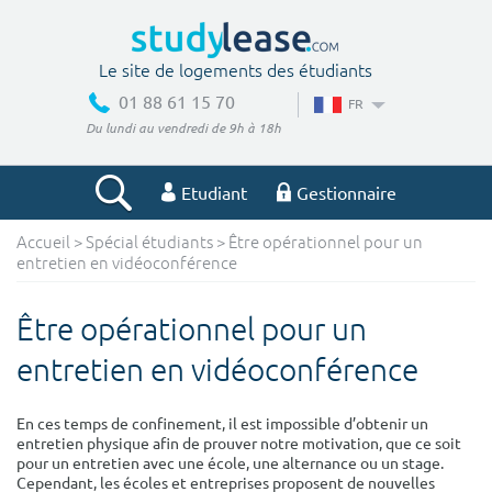
Le site de logements des étudiants
01 88 61 15 70
FR
Du lundi au vendredi de 9h à 18h
Etudiant
Gestionnaire
Accueil
>
Spécial étudiants
> Être opérationnel pour un
Votre recherche
entretien en vidéoconférence
Ville, école
Être opérationnel pour un
entretien en vidéoconférence
Budget min
Budget max
En ces temps de confinement, il est impossible d’obtenir un
entretien physique afin de prouver notre motivation, que ce soit
€
€
pour un entretien avec une école, une alternance ou un stage.
Cependant, les écoles et entreprises proposent de nouvelles