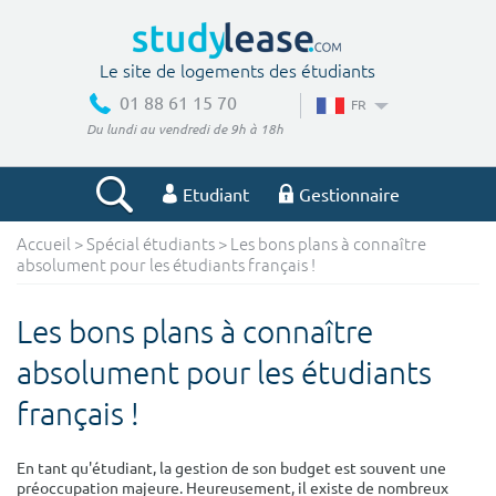
Le site de logements des étudiants
01 88 61 15 70
FR
Du lundi au vendredi de 9h à 18h
Etudiant
Gestionnaire
Accueil
>
Spécial étudiants
> Les bons plans à connaître
Votre recherche
absolument pour les étudiants français !
Ville, école
Les bons plans à connaître
absolument pour les étudiants
français !
Budget min
Budget max
€
€
En tant qu'étudiant, la gestion de son budget est souvent une
préoccupation majeure. Heureusement, il existe de nombreux