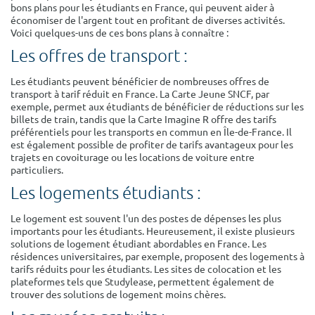
bons plans pour les étudiants en France, qui peuvent aider à
Surface min
Surface max
économiser de l'argent tout en profitant de diverses activités.
Voici quelques-uns de ces bons plans à connaître :
m²
m²
Les offres de transport :
Les étudiants peuvent bénéficier de nombreuses offres de
Type de location
transport à tarif réduit en France. La Carte Jeune SNCF, par
exemple, permet aux étudiants de bénéficier de réductions sur les
Colocation
billets de train, tandis que la Carte Imagine R offre des tarifs
préférentiels pour les transports en commun en Île-de-France. Il
Votre date d'entrée
est également possible de profiter de tarifs avantageux pour les
trajets en covoiturage ou les locations de voiture entre
particuliers.
Les logements étudiants :
Le logement est souvent l'un des postes de dépenses les plus
Chercher
importants pour les étudiants. Heureusement, il existe plusieurs
solutions de logement étudiant abordables en France. Les
résidences universitaires, par exemple, proposent des logements à
tarifs réduits pour les étudiants. Les sites de colocation et les
plateformes tels que Studylease, permettent également de
trouver des solutions de logement moins chères.