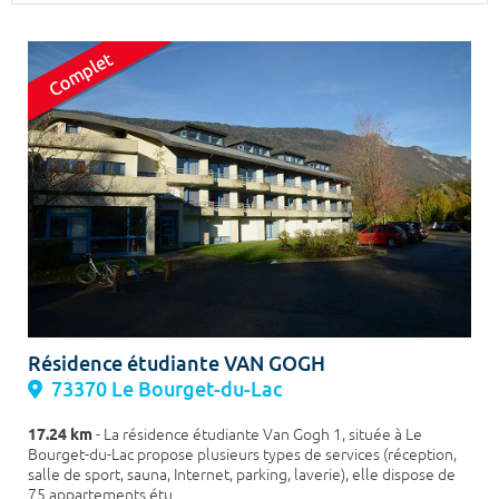
Surface min
Surface max
m²
m²
Type de location
Colocation
Votre date d'entrée
Chercher
Résidence étudiante VAN GOGH
73370 Le Bourget-du-Lac
17.24 km
- La résidence étudiante Van Gogh 1, située à Le
Bourget-du-Lac propose plusieurs types de services (réception,
salle de sport, sauna, Internet, parking, laverie), elle dispose de
75 appartements étu...