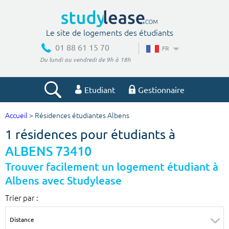
Le site de logements des étudiants
01 88 61 15 70
FR
Du lundi au vendredi de 9h à 18h
Etudiant
Gestionnaire
Accueil
> Résidences étudiantes Albens
Votre recherche
1 résidences pour étudiants à
Ville, école
ALBENS 73410
Trouver facilement un logement étudiant à
Albens avec Studylease
Budget min
Budget max
Trier par :
€
€