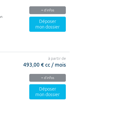
+ d'infos
an
Déposer
mon dossier
à partir de
493,00 € cc / mois
+ d'infos
Déposer
mon dossier