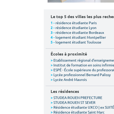
Le top 5 des villes les plus rech
résidence étudiante Paris
1 -
résidence étudiante Lyon
2 -
résidence étudiante Bordeaux
3 -
logement étudiant Montpellier
4 -
logement étudiant Toulouse
5 -
Écoles à proximité
Etablissement régional d'enseigneme
>
Institut de formation en soins infirmi
>
ESPÉ - École supérieure du professora
>
Lycée professionnel Bernard Palissy
>
Lycée André Maurois
>
Les résidences
STUDEA ROUEN PREFECTURE
>
STUDEA ROUEN ST SEVER
>
Résidence étudiante UXCO | ex SUI
>
Résidence étudiante Saint Marc
>