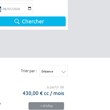
Chercher
Trier par :
à partir de
430,00 € cc / mois
e
+ d'infos