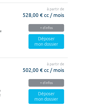
à partir de
528,00 € cc / mois
+ d'infos
ce
Déposer
mon dossier
à partir de
502,00 € cc / mois
+ d'infos
n
Déposer
t
mon dossier