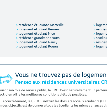
>
résidence étudiante Marseille
>
logemen
>
logement étudiant Rennes
>
résiden
>
logement étudiant Nice
>
logeme
>
résidence grandmont tours
>
studio 
>
logement étudiant Nancy
>
résiden
>
logement étudiant Rouen
>
logeme
Vous ne trouvez pas de logemen
Pensez aux résidences universitaires 
ouant son rôle de service public, le CROUS est naturellement un partenai
uotidien offre les meilleures conditions d'étude possibles.
lus concrètement, le CROUS instruit les dossiers sociaux étudiants (DS
n des objectifs est de donner à tous les étudiants les mêmes chances d'