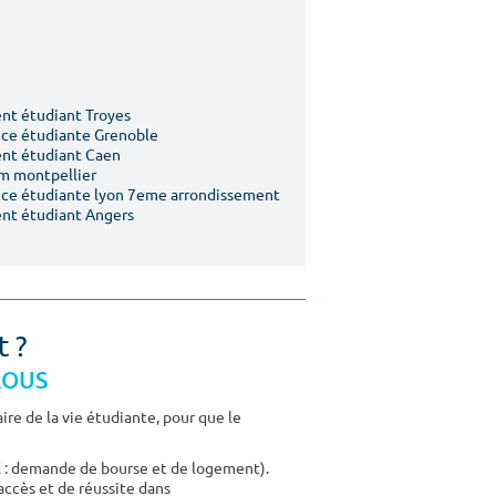
t étudiant Troyes
ce étudiante Grenoble
nt étudiant Caen
m montpellier
ce étudiante lyon 7eme arrondissement
nt étudiant Angers
t ?
CROUS
re de la vie étudiante, pour que le
E : demande de bourse et de logement).
accès et de réussite dans