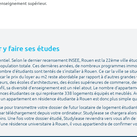
'enseignement supérieur.
r y faire ses études
tentiel. Selon le dernier recensement INSEE, Rouen est la 22ème ville étu
 population totale. Ces dernières années, de nombreux programmes immobi
 d’étudiants sont tentés de s’installer à Rouen. Ce car la ville se situe n
ar le prix du loyer au m2 reste abordable par rapport à d’autres grandes 
ieurs, des écoles d’architectures, des écoles supérieures de commerce, d
ofil, sa diversité d’enseignement est un réel atout. Le nombre d'apparte
sidences étudiantes ce qui représente 338 logements équipés et meublés. A
r un appartement en résidence étudiante à Rouen est donc plus simple q
ase pour transmettre votre dossier de futur locataire de logement étudiant.
es par téléchargement depuis votre ordinateur. Studylease se chargera alors
oins. Une fois votre dossier étudié, Studylease reviendra vers vous afin de v
d’une résidence universitaire à Rouen, il vous appartiendra de confirmer v