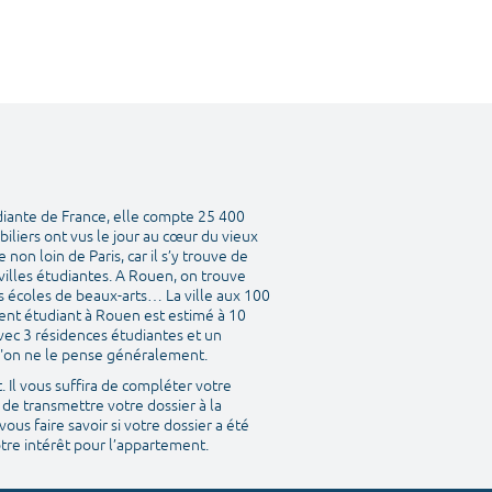
diante de France, elle compte 25 400
liers ont vus le jour au cœur du vieux
on loin de Paris, car il s’y trouve de
villes étudiantes. A Rouen, on trouve
es écoles de beaux-arts… La ville aux 100
ment étudiant à Rouen est estimé à 10
vec 3 résidences étudiantes et un
u'on ne le pense généralement.
 Il vous suffira de compléter votre
 de transmettre votre dossier à la
ous faire savoir si votre dossier a été
otre intérêt pour l’appartement.