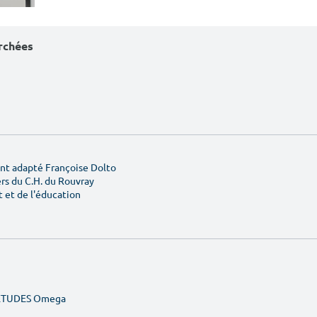
erchées
nt adapté Françoise Dolto
ers du C.H. du Rouvray
t et de l'éducation
TÉTUDES Omega