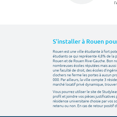
l
S'installer à Rouen pou
Rouen est une ville étudiante à fort po
étudiants ce qui représente 4,8% de la
Rouen et de Rouen Rive-Gauche. Bon nombre
nombreuses écoles réputées mais aussi c
une faculté de droit, des écoles d’ingén
clochers ne ferme les portes à aucun pr
000. Par ailleurs, la ville compte 3 ré
marché locatif privé dynamique, trouve
Vous pourrez utiliser le site de Studyle
profil et joindre vos pièces justificativ
résidence universitaire choisie par vos s
retenu ou non. En cas de retour positif 