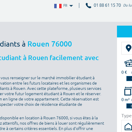
01 88 61 15 70
Du lu
FR
diants à
Rouen 76000
udiant à Rouen facilement avec
0 €
r vous renseigner sur le marché immobilier étudiant à
vation entre les futurs locataires et les organismes de
iants à Rouen. Avec cette plateforme, plusieurs services
er votre futur logement étudiant à Rouen et le réserver.
on en ligne de votre appartement. Cette réservation est
0 m²
especter votre choix de résidence étudiante de
Type
isponible en location à Rouen 76000, si vous êtes à la
 attentifs, nos offres de biens à louer sont régulièrement
e à certains critères essentiels. En plus d’offrir une