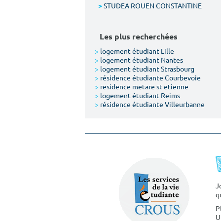
STUDEA ROUEN CONSTANTINE
>
Les plus recherchées
>
logement étudiant Lille
>
logement étudiant Nantes
>
logement étudiant Strasbourg
>
résidence étudiante Courbevoie
>
residence metare st etienne
>
logement étudiant Reims
>
résidence étudiante Villeurbanne
J
q
P
U