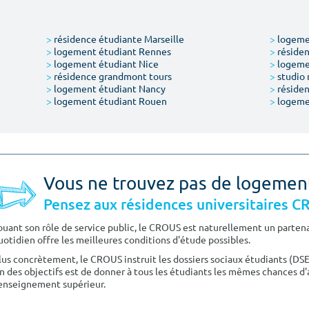
>
résidence étudiante Marseille
>
logemen
>
logement étudiant Rennes
>
résiden
>
logement étudiant Nice
>
logeme
>
résidence grandmont tours
>
studio 
>
logement étudiant Nancy
>
résiden
>
logement étudiant Rouen
>
logeme
Vous ne trouvez pas de logemen
Pensez aux résidences universitaires 
ouant son rôle de service public, le CROUS est naturellement un partenai
uotidien offre les meilleures conditions d'étude possibles.
lus concrètement, le CROUS instruit les dossiers sociaux étudiants (DS
n des objectifs est de donner à tous les étudiants les mêmes chances d'
'enseignement supérieur.