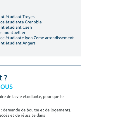
t étudiant Troyes
ce étudiante Grenoble
nt étudiant Caen
m montpellier
ce étudiante lyon 7eme arrondissement
nt étudiant Angers
t ?
CROUS
re de la vie étudiante, pour que le
E : demande de bourse et de logement).
accès et de réussite dans