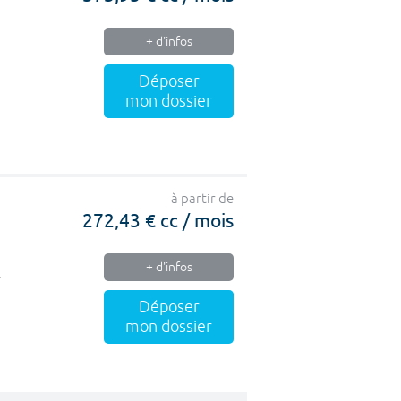
+ d'infos
Déposer
mon dossier
à partir de
272,43 € cc / mois
+ d'infos
.
Déposer
mon dossier