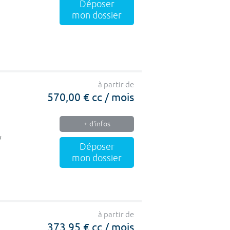
Déposer
mon dossier
à partir de
570,00 € cc / mois
+ d'infos
y
Déposer
mon dossier
à partir de
373,95 € cc / mois