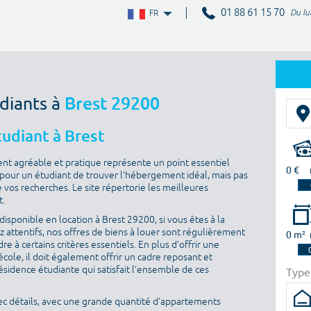
01 88 61 15 70
Du lu
FR
diants à
Brest 29200
udiant à Brest
nt agréable et pratique représente un point essentiel
0 €
ile pour un étudiant de trouver l’hébergement idéal, mais pas
 vos recherches. Le site répertorie les meilleures
t.
isponible en location à Brest 29200, si vous êtes à la
 attentifs, nos offres de biens à louer sont régulièrement
0 m²
e à certains critères essentiels. En plus d’offrir une
’école, il doit également offrir un cadre reposant et
sidence étudiante qui satisfait l’ensemble de ces
Type
ec détails, avec une grande quantité d’appartements