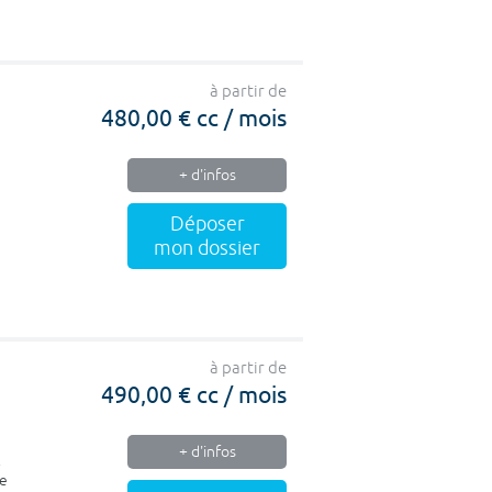
à partir de
480,00 € cc / mois
+ d'infos
Déposer
mon dossier
à partir de
490,00 € cc / mois
+ d'infos
l
ue