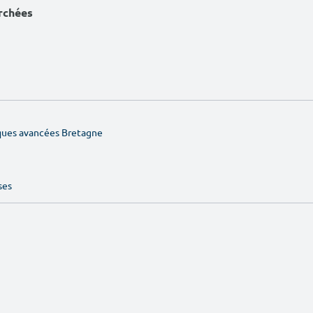
erchées
iques avancées Bretagne
ses