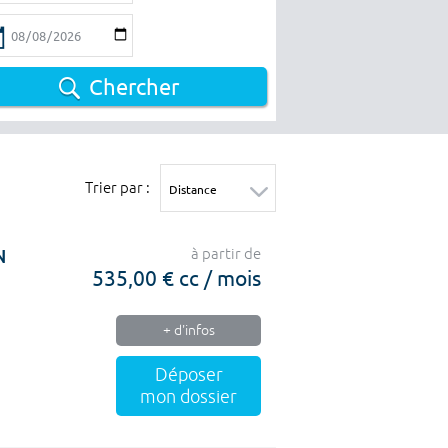
Chercher
Trier par :
N
à partir de
535,00 € cc / mois
+ d'infos
Déposer
mon dossier