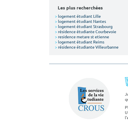
Les plus recherchées
>
logement étudiant Lille
>
logement étudiant Nantes
>
logement étudiant Strasbourg
>
résidence étudiante Courbevoie
>
residence metare st etienne
>
logement étudiant Reims
>
résidence étudiante Villeurbanne
J
q
P
U
l