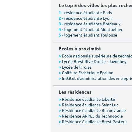
Le top 5 des villes les plus rech
résidence étudiante Paris
1 -
résidence étudiante Lyon
2 -
résidence étudiante Bordeaux
3 -
logement étudiant Montpellier
4 -
logement étudiant Toulouse
5 -
Écoles à proximité
Ecole nationale supérieure de techn
>
Lycée Brest Rive Droite - Javouhey
>
Lycée de l'Iroise
>
Coiffure Esthétique Epsilon
>
Institut d'administration des entrepri
>
Les résidences
Résidence étudiante Liberté
>
Résidence étudiante Saint Luc
>
Résidence étudiante Recouvrance
>
Résidence ARPEJ du Technopole
>
Résidence étudiante Brest Pasteur
>