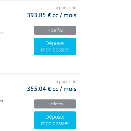
à partir de
393,85 € cc / mois
+ d'infos
es
Déposer
mon dossier
à partir de
355,04 € cc / mois
os
+ d'infos
Déposer
mon dossier