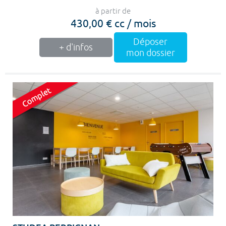
à partir de
430,00 € cc / mois
Déposer
+ d'infos
mon dossier