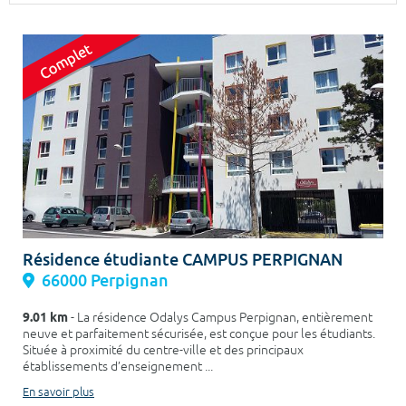
Surface min
Surface max
m²
m²
Type de location
Colocation
Votre date d'entrée
Résidence étudiante CAMPUS PERPIGNAN
66000 Perpignan
Chercher
9.01 km
- La résidence Odalys Campus Perpignan, entièrement
neuve et parfaitement sécurisée, est conçue pour les étudiants.
Située à proximité du centre-ville et des principaux
établissements d’enseignement ...
En savoir plus