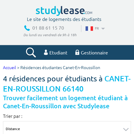
Le site de logements des étudiants
01 88 61 15 70
FR
Du lundi au vendredi de 9h à 18h
Etudiant
Gestionnaire
Accueil
> Résidences étudiantes Canet-En-Roussillon
Votre recherche
4 résidences pour étudiants à
CANET-
Ville, école
EN-ROUSSILLON 66140
Trouver facilement un logement étudiant à
Canet-En-Roussillon avec Studylease
Budget min
Budget max
Trier par :
€
€