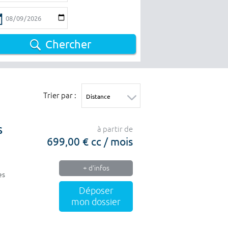
Chercher
Trier par :
S
à partir de
699,00 € cc / mois
+ d'infos
es
Déposer
mon dossier