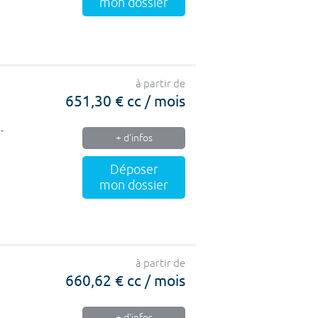
mon dossier
à partir de
651,30 € cc / mois
-
+ d'infos
Déposer
mon dossier
à partir de
660,62 € cc / mois
+ d'infos