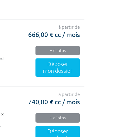
à partir de
666,00 € cc / mois
+ d'infos
ed
Déposer
mon dossier
à partir de
740,00 € cc / mois
s X
+ d'infos
s
Déposer