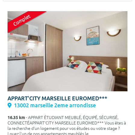
Surface min
Surface max
m²
m²
Type de location
Colocation
Votre date d'entrée
Chercher
APPART’CITY MARSEILLE EUROMED***
13002 marseille 2eme arrondisse
16.35 km
- APPART ÉTUDIANT MEUBLÉ, ÉQUIPÉ, SÉCURISÉ,
CONNECTÉAPPART’CITY MARSEILLE EUROMED*** Vous êtes à
la recherche d’un logement pour vos études ou votre stage ?
Louez l’un de nos appartements meublés le ...