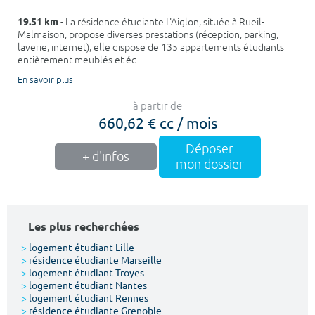
19.51 km
- La résidence étudiante L'Aiglon, située à Rueil-
Malmaison, propose diverses prestations (réception, parking,
laverie, internet), elle dispose de 135 appartements étudiants
entièrement meublés et éq...
En savoir plus
à partir de
660,62 € cc / mois
Déposer
+ d'infos
mon dossier
Les plus recherchées
>
logement étudiant Lille
>
résidence étudiante Marseille
>
logement étudiant Troyes
>
logement étudiant Nantes
>
logement étudiant Rennes
>
résidence étudiante Grenoble