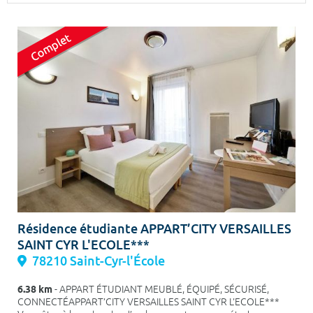
Surface min
Surface max
m²
m²
Type de location
Colocation
Votre date d'entrée
Chercher
Résidence étudiante APPART’CITY VERSAILLES
SAINT CYR L'ECOLE***
78210 Saint-Cyr-l'École
6.38 km
- APPART ÉTUDIANT MEUBLÉ, ÉQUIPÉ, SÉCURISÉ,
CONNECTÉAPPART’CITY VERSAILLES SAINT CYR L'ECOLE***