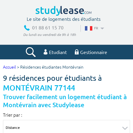
Le site de logements des étudiants
01 88 61 15 70
FR
Du lundi au vendredi de 9h à 18h
Etudiant
Gestionnaire
Accueil
> Résidences étudiantes Montévrain
Votre recherche
9 résidences pour étudiants à
Ville, école
MONTÉVRAIN 77144
Trouver facilement un logement étudiant à
Montévrain avec Studylease
Budget min
Budget max
Trier par :
€
€