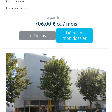
Gournay » à 300m...
En savoir plus
à partir de
706,00 € cc / mois
Déposer
+ d'infos
mon dossier