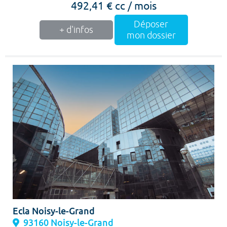
492,41 € cc / mois
Déposer
+ d'infos
mon dossier
Ecla Noisy-le-Grand
93160 Noisy-le-Grand