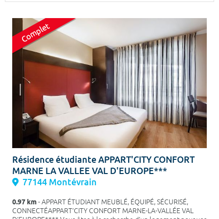
Surface min
Surface max
m²
m²
Type de location
Colocation
Votre date d'entrée
Chercher
Résidence étudiante APPART'CITY CONFORT
MARNE LA VALLEE VAL D'EUROPE***
77144 Montévrain
0.97 km
- APPART ÉTUDIANT MEUBLÉ, ÉQUIPÉ, SÉCURISÉ,
CONNECTÉAPPART’CITY CONFORT MARNE-LA-VALLÉE VAL