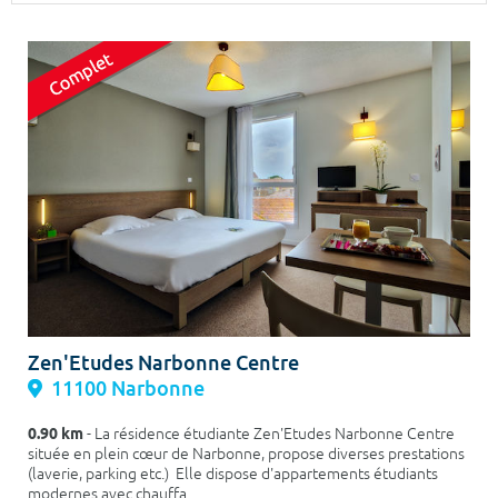
Surface min
Surface max
m²
m²
Type de location
Colocation
Votre date d'entrée
Chercher
Zen'Etudes Narbonne Centre
11100 Narbonne
0.90 km
- La résidence étudiante Zen'Etudes Narbonne Centre
située en plein cœur de Narbonne, propose diverses prestations
(laverie, parking etc.) Elle dispose d'appartements étudiants
modernes avec chauffa...