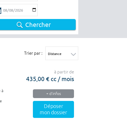
Chercher
Trier par :
à partir de
435,00 € cc / mois
e à
+ d'infos
de
Déposer
mon dossier