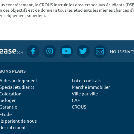
lus concrètement, le CROUS instruit les dossiers sociaux étudiants (DS
n des objectifs est de donner à tous les étudiants les mêmes chances d'
'enseignement supérieur.
NOUS ENVOY
BONS PLANS
Aides au logement
Loi et contrats
Spécial étudiants
Marché immobilier
Colocation
Ville par ville
Se loger
CAF
Garantie
CROUS
Etude
Ils parlent de nous
Recrutement