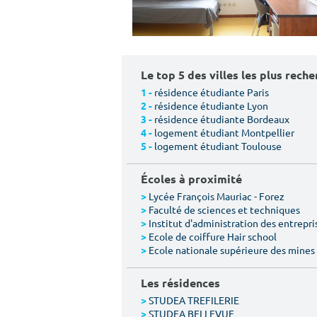
Le top 5 des villes les plus rech
résidence étudiante Paris
1 -
résidence étudiante Lyon
2 -
résidence étudiante Bordeaux
3 -
logement étudiant Montpellier
4 -
logement étudiant Toulouse
5 -
Écoles à proximité
Lycée François Mauriac - Forez
>
Faculté de sciences et techniques
>
Institut d'administration des entrepri
>
Ecole de coiffure Hair school
>
Ecole nationale supérieure des mines 
>
Les résidences
STUDEA TREFILERIE
>
STUDEA BELLEVUE
>