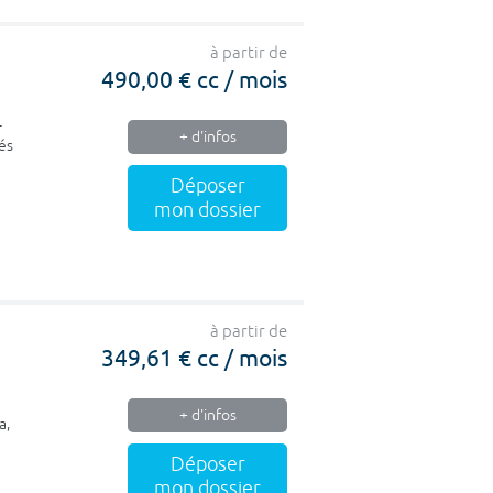
à partir de
490,00 € cc / mois
-
+ d'infos
és
Déposer
mon dossier
à partir de
349,61 € cc / mois
+ d'infos
a,
Déposer
mon dossier