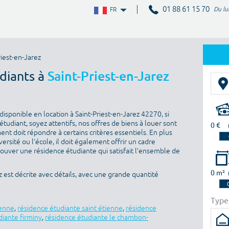
01 88 61 15 70
Du lu
FR
iest-en-Jarez
diants à
Saint-Priest-en-Jarez
isponible en location à Saint-Priest-en-Jarez 42270, si
tudiant, soyez attentifs, nos offres de biens à louer sont
0 €
nt doit répondre à certains critères essentiels. En plus
versité ou l’école, il doit également offrir un cadre
rouver une résidence étudiante qui satisfait l’ensemble de
0 m²
 est décrite avec détails, avec une grande quantité
Type
ienne
,
résidence étudiante saint étienne
,
résidence
diante firminy
,
résidence étudiante le chambon-