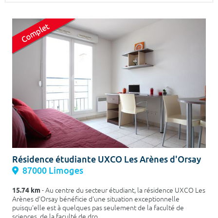
Surface min
Surface max
m²
m²
Type de location
Colocation
Votre date d'entrée
Chercher
Résidence étudiante UXCO Les Arènes d'Orsay
87000 Limoges
15.74 km
- Au centre du secteur étudiant, la résidence UXCO Les
Arènes d'Orsay bénéficie d'une situation exceptionnelle
puisqu'elle est à quelques pas seulement de la faculté de
sciences, de la faculté de dro...