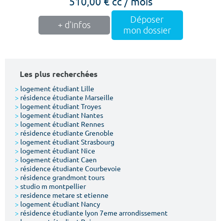
510,00 € cc / mois
Déposer
+ d'infos
mon dossier
Les plus recherchées
>
logement étudiant Lille
>
résidence étudiante Marseille
>
logement étudiant Troyes
>
logement étudiant Nantes
>
logement étudiant Rennes
>
résidence étudiante Grenoble
>
logement étudiant Strasbourg
>
logement étudiant Nice
>
logement étudiant Caen
>
résidence étudiante Courbevoie
>
résidence grandmont tours
>
studio m montpellier
>
residence metare st etienne
>
logement étudiant Nancy
>
résidence étudiante lyon 7eme arrondissement