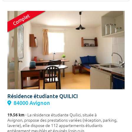
Surface min
Surface max
m²
m²
Type de location
Colocation
Votre date d'entrée
Chercher
Résidence étudiante QUILICI
84000 Avignon
19.56 km
- La résidence étudiante Quilici, située à
Avignon, propose des prestations variées (réception, parking,
laverie), elle dispose de 112 appartements étudiants
entièrement meublés et équipés (coin cuis...