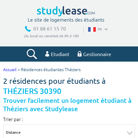
Le site de logements des étudiants
01 88 61 15 70
FR
Du lundi au vendredi de 9h à 18h
Etudiant
Gestionnaire
Accueil
> Résidences étudiantes Théziers
Votre recherche
2 résidences pour étudiants à
Ville, école
THÉZIERS 30390
Trouver facilement un logement étudiant à
Théziers avec Studylease
Budget min
Budget max
Trier par :
€
€