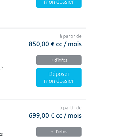
mon dossier
à partir de
850,00 € cc / mois
+ d'infos
ir
Déposer
mon dossier
à partir de
699,00 € cc / mois
+ d'infos
ts