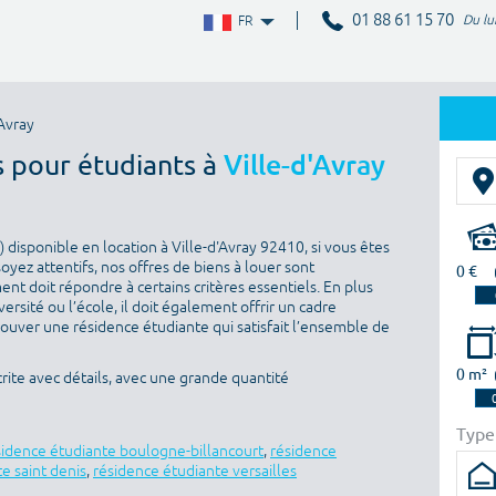
01 88 61 15 70
Du lu
FR
Avray
s pour étudiants à
Ville-d'Avray
disponible en location à Ville-d'Avray 92410, si vous êtes
oyez attentifs, nos offres de biens à louer sont
0 €
nt doit répondre à certains critères essentiels. En plus
versité ou l’école, il doit également offrir un cadre
rouver une résidence étudiante qui satisfait l’ensemble de
0 m²
rite avec détails, avec une grande quantité
Type
sidence étudiante boulogne-billancourt
,
résidence
e saint denis
,
résidence étudiante versailles