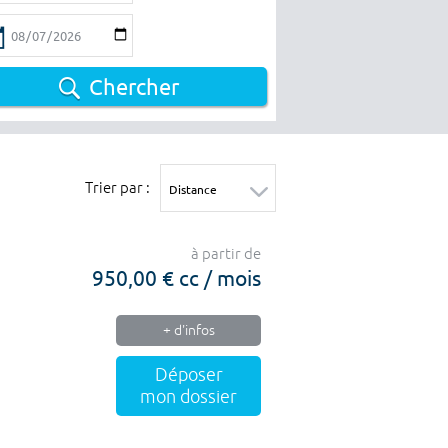
Chercher
Trier par :
à partir de
950,00 € cc / mois
+ d'infos
Déposer
mon dossier