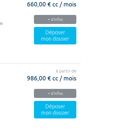
660,00 € cc / mois
+ d'infos
us
Déposer
mon dossier
à partir de
986,00 € cc / mois
+ d'infos
Déposer
mon dossier