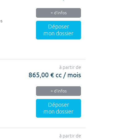
+ d'infos
es
Déposer
mon dossier
à partir de
865,00 € cc / mois
+ d'infos
Déposer
mon dossier
à partir de