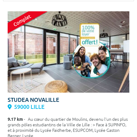
Surface min
Surface max
m²
m²
Type de location
Colocation
Votre date d'entrée
Chercher
STUDEA NOVALILLE
59000 LILLE
9.17 km
- Au cœur du quartier de Moulins, devenu l’un des plus
grands pôles estudiantins de la Ville de Lille : > Face à SUPINFO,
et à proximité du Lycée Faidherbe, ESUPCOM, Lycée Gaston
Berger, Lycée ...