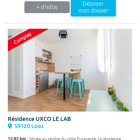
Déposer
+ d'infos
mon dossier
Résidence UXCO LE LAB
59120 Loos
12.92 km
- Située au centre du pôle Eurasanté, la résidence