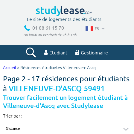
Le site de logements des étudiants
01 88 61 15 70
FR
Du lundi au vendredi de 9h à 18h
Etudiant
Gestionnaire
Accueil
> Résidences étudiantes Villeneuve-d'Ascq
Votre recherche
Page 2 - 17 résidences pour étudiants
Ville, école
à
VILLENEUVE-D'ASCQ 59491
Trouver facilement un logement étudiant à
Villeneuve-d'Ascq avec Studylease
Budget min
Budget max
Trier par :
€
€