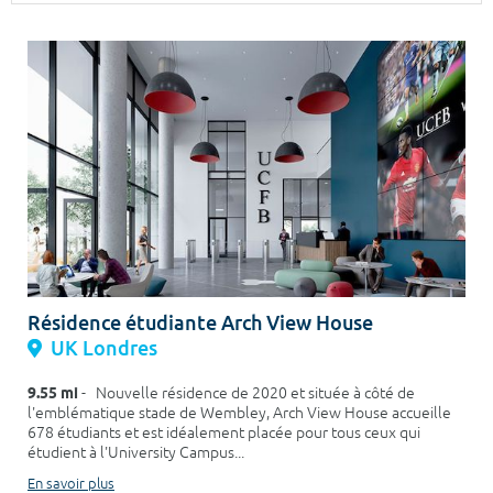
Surface min
Surface max
m²
m²
Type de location
Colocation
Votre date d'entrée
Résidence étudiante Arch View House
UK Londres
Chercher
9.55 mi
- Nouvelle résidence de 2020 et située à côté de
l'emblématique stade de Wembley, Arch View House accueille
678 étudiants et est idéalement placée pour tous ceux qui
étudient à l'University Campus...
En savoir plus