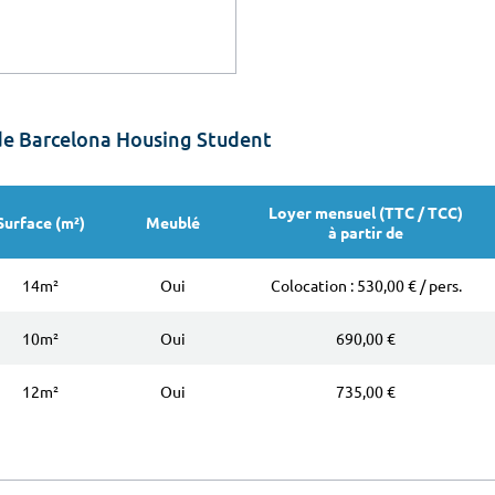
de Barcelona Housing Student
Loyer mensuel (TTC / TCC)
Surface (m²)
Meublé
à partir de
14m²
Oui
Colocation : 530,00 € / pers.
10m²
Oui
690,00 €
12m²
Oui
735,00 €