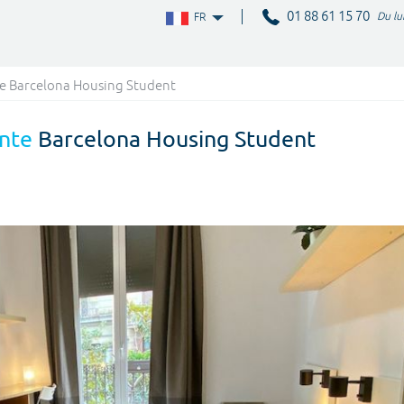
01 88 61 15 70
Du lu
FR
e Barcelona Housing Student
nte
Barcelona Housing Student