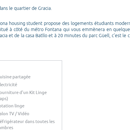
ans le quartier de Gracia.
na housing student propose des logements étudiants moderne
. Situé à côté du métro Fontana qui vous emmènera en quelque
ia et de la casa Batllo et à 20 minutes du parc Güell, c'est le
uisine partagée
lectricité
ourniture d'un Kit Linge
aps)
otation linge
alon TV / Vidéo
éfrigérateur dans toutes les
ambres