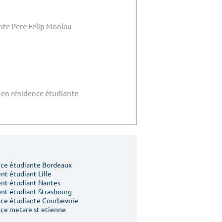
nte Pere Felip Monlau
 en résidence étudiante
ce étudiante Bordeaux
t étudiant Lille
nt étudiant Nantes
t étudiant Strasbourg
ce étudiante Courbevoie
ce metare st etienne