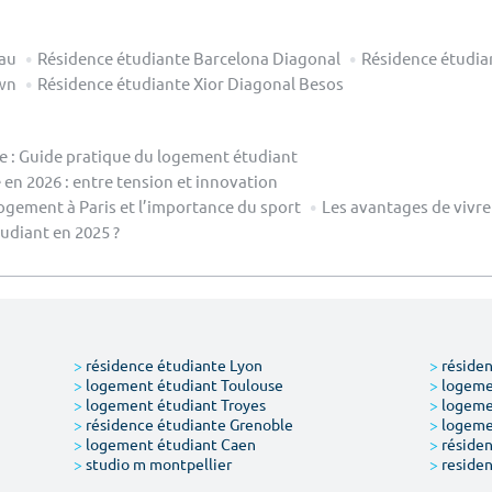
Pau
Résidence étudiante Barcelona Diagonal
Résidence étudia
own
Résidence étudiante Xior Diagonal Besos
le : Guide pratique du logement étudiant
en 2026 : entre tension et innovation
ogement à Paris et l’importance du sport
Les avantages de vivre
diant en 2025 ?
>
résidence étudiante Lyon
>
résiden
>
logement étudiant Toulouse
>
logemen
>
logement étudiant Troyes
>
logeme
>
résidence étudiante Grenoble
>
logemen
>
logement étudiant Caen
>
résiden
>
studio m montpellier
>
residen