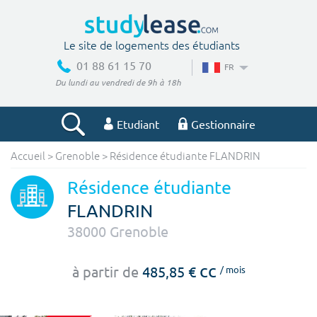
Le site de logements des étudiants
01 88 61 15 70
FR
Du lundi au vendredi de 9h à 18h
Etudiant
Gestionnaire
Accueil
>
Grenoble
>
Résidence étudiante FLANDRIN
Votre recherche
Résidence étudiante
Ville, école
FLANDRIN
38000
Grenoble
Budget min
Budget max
cc
à partir de
485,85 €
/ mois
€
€