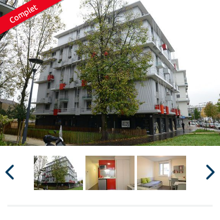
Surface min
Surface max
m²
m²
Type de location
Colocation
Votre date d'entrée
Chercher