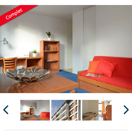
Surface min
Surface max
m²
m²
Type de location
Colocation
Votre date d'entrée
Chercher