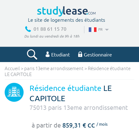
Le site de logements des étudiants
01 88 61 15 70
FR
Du lundi au vendredi de 9h à 18h
Etudiant
Gestionnaire
Accueil
>
paris 13eme arrondissement
>
Résidence étudiante
Votre recherche
LE CAPITOLE
Ville, école
Résidence étudiante
LE
CAPITOLE
75013
paris 13eme arrondissement
Budget min
Budget max
cc
à partir de
859,31 €
/ mois
€
€