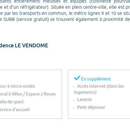
iants entièrement meublés et équipés (cuisinette pourvu
lle et d'un réfrigérateur). Située en plein centre-ville, elle e
 par les transports en commun, le métro lignes 9 et 10 se situ
 le SUBB (service gratuit) se trouvent également à proximité d
ésidence LE VENDOME
En supplément
our à micro-ondes
Accès internet (dans les
logements)
ocal à Vélos / Espace 2 Roues
Laverie
alle de sport
Petit déjeuner
ervice d'accueil