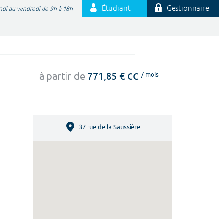
Étudiant
Gestionnaire
ndi au vendredi de 9h à 18h
cc
à partir de
771,85 €
/ mois
37 rue de la Saussière