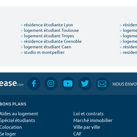
>
résidence étudiante Lyon
>
résiden
>
logement étudiant Toulouse
>
logemen
>
logement étudiant Troyes
>
logeme
>
résidence étudiante Grenoble
>
logemen
>
logement étudiant Caen
>
résiden
>
studio m montpellier
>
residen
NOUS ENVOY
BONS PLANS
Aides au logement
Loi et contrats
Spécial étudiants
Marché immobilier
Colocation
Ville par ville
Se loger
CAF