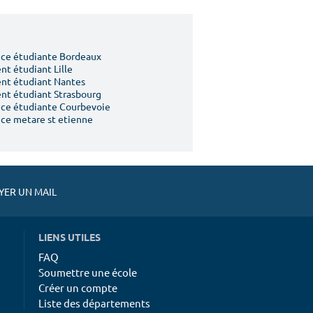
ce étudiante Bordeaux
t étudiant Lille
nt étudiant Nantes
t étudiant Strasbourg
ce étudiante Courbevoie
ce metare st etienne
ER UN MAIL
LIENS UTILES
FAQ
Soumettre une école
Créer un compte
Liste des départements