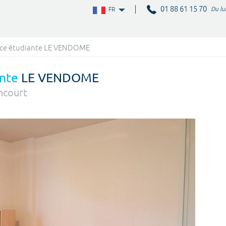
01 88 61 15 70
Du lu
FR
nce étudiante LE VENDOME
nte
LE VENDOME
ncourt