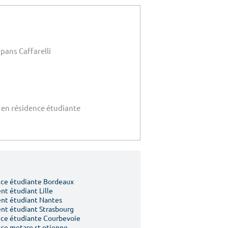
ans Caffarelli
 en résidence étudiante
ce étudiante Bordeaux
t étudiant Lille
nt étudiant Nantes
t étudiant Strasbourg
ce étudiante Courbevoie
ce metare st etienne