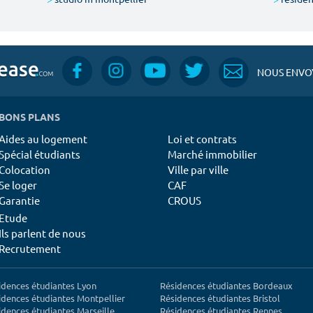
NOUS ENVOY
BONS PLANS
Aides au logement
Loi et contrats
Spécial étudiants
Marché immobilier
Colocation
Ville par ville
Se loger
CAF
Garantie
CROUS
Etude
Ils parlent de nous
Recrutement
idences étudiantes Lyon
Résidences étudiantes Bordeaux
idences étudiantes Montpellier
Résidences étudiantes Bristol
idences étudiantes Marseille
Résidences étudiantes Rennes