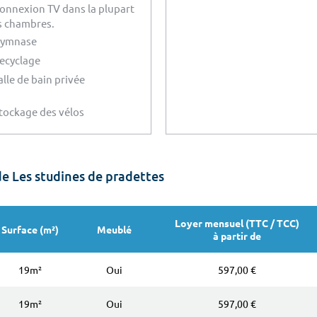
onnexion TV dans la plupart
s chambres.
ymnase
ecyclage
alle de bain privée
tockage des vélos
e Les studines de pradettes
Loyer mensuel (TTC / TCC)
Surface (m²)
Meublé
à partir de
19m²
Oui
597,00 €
19m²
Oui
597,00 €