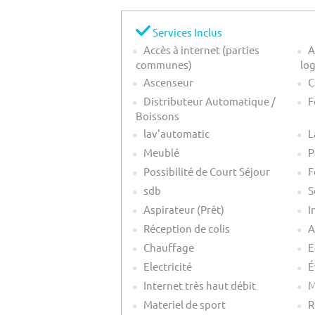
Services Inclus
Accès à internet (parties
A
communes)
lo
Ascenseur
C
Distributeur Automatique /
F
Boissons
lav'automatic
L
Meublé
P
Possibilité de Court Séjour
F
sdb
S
Aspirateur (Prêt)
I
Réception de colis
A
Chauffage
E
Electricité
É
Internet très haut débit
M
Materiel de sport
R